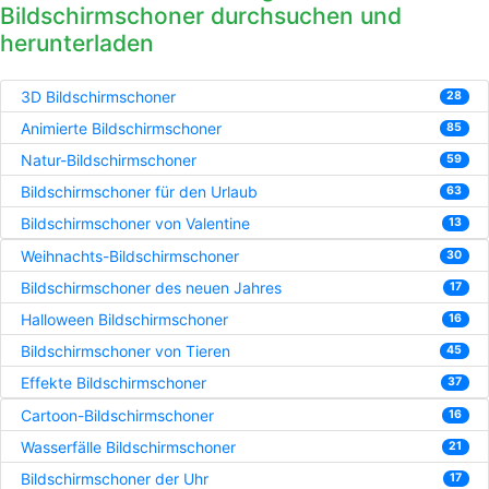
Bildschirmschoner durchsuchen und
herunterladen
3D Bildschirmschoner
28
Animierte Bildschirmschoner
85
Natur-Bildschirmschoner
59
Bildschirmschoner für den Urlaub
63
Bildschirmschoner von Valentine
13
Weihnachts-Bildschirmschoner
30
Bildschirmschoner des neuen Jahres
17
Halloween Bildschirmschoner
16
Bildschirmschoner von Tieren
45
Effekte Bildschirmschoner
37
Cartoon-Bildschirmschoner
16
Wasserfälle Bildschirmschoner
21
Bildschirmschoner der Uhr
17