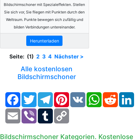
Bildschirmschoner mit Spezialeffekten. Stellen
Sie sich vor, Sie fliegen mit Punkten durch den
Weltraum. Punkte bewegen sich zufällig und
bilden Verbindungen untereinander.
Herunterladen
Seite: (1)
2
3
4
Nächster >
Alle kostenlosen
Bildschirmschoner
Facebook
Twitter
Telegram
Pinterest
VK
WhatsApp
Reddit
Li
Email
Viber
Tumblr
Copy
Link
Bildschirmschoner Kategorien. Kostenlose