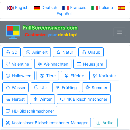
English
Deutsch
Français
Italiano
Español
3D
Animiert
Natur
Urlaub
Valentine
Weihnachten
Neues jahr
Halloween
Tiere
Effekte
Karikatur
Wasser
Uhr
Frühling
Sommer
Herbst
Winter
4K Bildschirmschoner
HD-Bildschirmschoner
Kostenloser Bildschirmschoner-Manager
Artikel