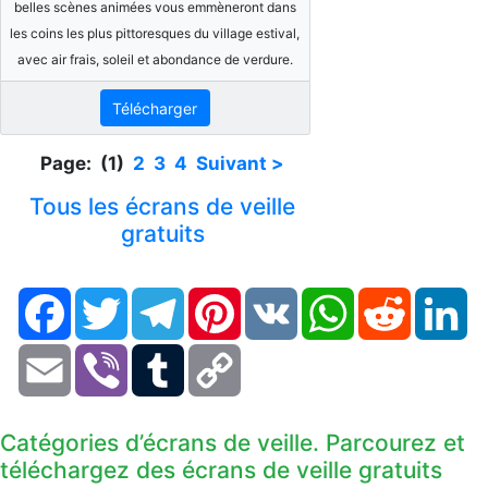
belles scènes animées vous emmèneront dans
les coins les plus pittoresques du village estival,
avec air frais, soleil et abondance de verdure.
Télécharger
Page: (1)
2
3
4
Suivant >
Tous les écrans de veille
gratuits
Facebook
Twitter
Telegram
Pinterest
VK
WhatsApp
Reddit
Li
Email
Viber
Tumblr
Copy
Link
Catégories d’écrans de veille. Parcourez et
téléchargez des écrans de veille gratuits