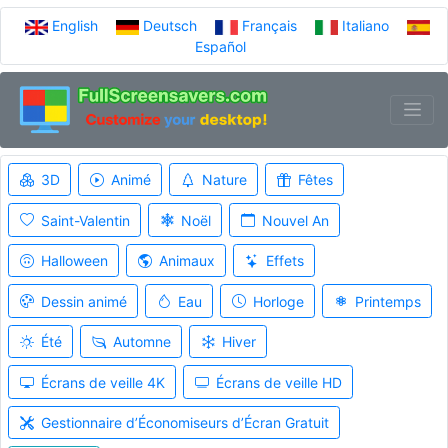
English
Deutsch
Français
Italiano
Español
3D
Animé
Nature
Fêtes
Saint-Valentin
Noël
Nouvel An
Halloween
Animaux
Effets
Dessin animé
Eau
Horloge
Printemps
Été
Automne
Hiver
Écrans de veille 4K
Écrans de veille HD
Gestionnaire d’Économiseurs d’Écran Gratuit