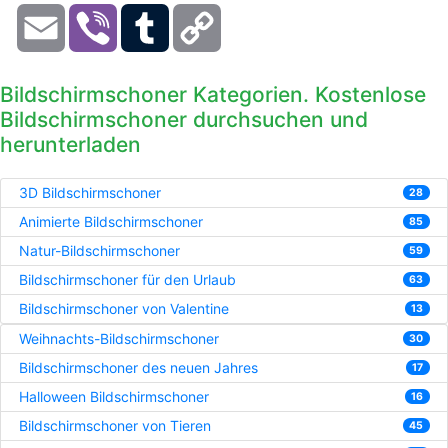
Email
Viber
Tumblr
Copy
Link
Bildschirmschoner Kategorien. Kostenlose
Bildschirmschoner durchsuchen und
herunterladen
3D Bildschirmschoner
28
Animierte Bildschirmschoner
85
Natur-Bildschirmschoner
59
Bildschirmschoner für den Urlaub
63
Bildschirmschoner von Valentine
13
Weihnachts-Bildschirmschoner
30
Bildschirmschoner des neuen Jahres
17
Halloween Bildschirmschoner
16
Bildschirmschoner von Tieren
45