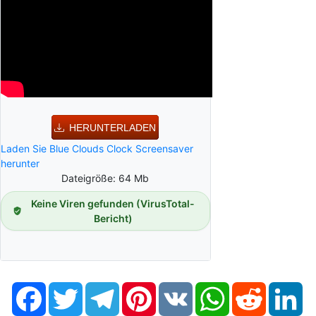
HERUNTERLADEN
Laden Sie Blue Clouds Clock Screensaver
herunter
Dateigröße: 64 Mb
Keine Viren gefunden (VirusTotal-
Bericht)
Facebook
Twitter
Telegram
Pinterest
VK
WhatsApp
Reddit
Li