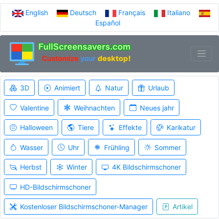
English
Deutsch
Français
Italiano
Español
3D
Animiert
Natur
Urlaub
Valentine
Weihnachten
Neues jahr
Halloween
Tiere
Effekte
Karikatur
Wasser
Uhr
Frühling
Sommer
Herbst
Winter
4K Bildschirmschoner
HD-Bildschirmschoner
Kostenloser Bildschirmschoner-Manager
Artikel