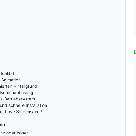
ualität
 Animation
ierten Hintergrund
ldschirmauflösung
s-Betriebssystem
d schnelle Installation
ser Love Screensaver!
gen
Mhz oder höher