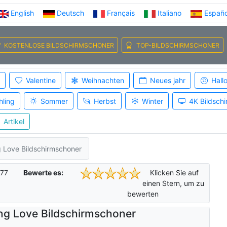
English
Deutsch
Français
Italiano
Españo
KOSTENLOSE BILDSCHIRMSCHONER
TOP-BILDSCHIRMSCHONER
Valentine
Weihnachten
Neues jahr
Hall
hling
Sommer
Herbst
Winter
4K Bildsch
Artikel
g Love Bildschirmschoner
77
Bewerte es:
Klicken Sie auf
einen Stern, um zu
bewerten
ing Love Bildschirmschoner