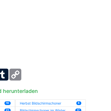
ber
Tumblr
Copy
Link
d herunterladen
Herbst Bildschirmschoner
16
8
Bildschirmschoner im Winter
21
17