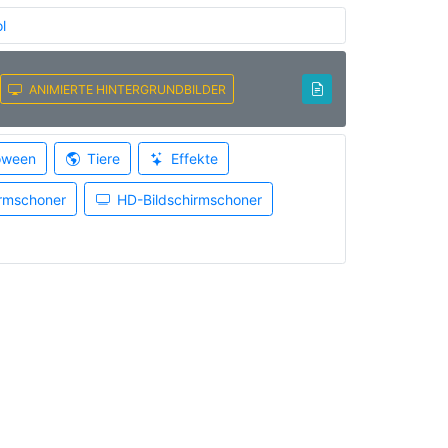
l
ANIMIERTE HINTERGRUNDBILDER
oween
Tiere
Effekte
irmschoner
HD-Bildschirmschoner