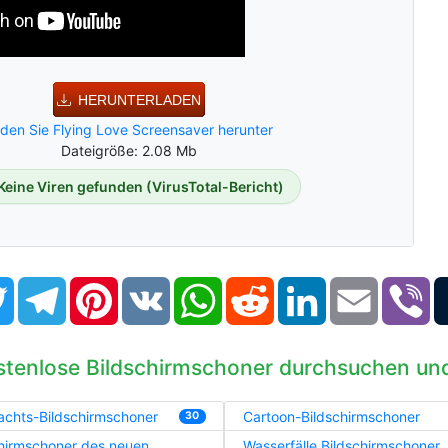
HERUNTERLADEN
den Sie Flying Love Screensaver herunter
Dateigröße: 2.08 Mb
Keine Viren gefunden (VirusTotal-Bericht)
book
Twitter
Telegram
Pinterest
VK
WhatsApp
Reddit
LinkedIn
Email
Vi
stenlose Bildschirmschoner durchsuchen un
achts-Bildschirmschoner
Cartoon-Bildschirmschoner
30
hirmschoner des neuen
Wasserfälle Bildschirmschoner