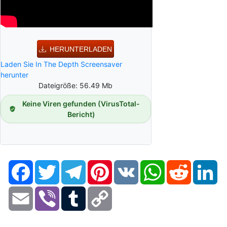
HERUNTERLADEN
Laden Sie In The Depth Screensaver
herunter
Dateigröße: 56.49 Mb
Keine Viren gefunden (VirusTotal-
Bericht)
Facebook
Twitter
Telegram
Pinterest
VK
WhatsApp
Reddit
Li
Email
Viber
Tumblr
Copy
Link