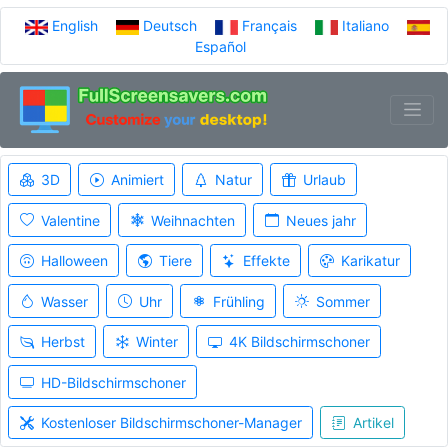
English
Deutsch
Français
Italiano
Español
3D
Animiert
Natur
Urlaub
Valentine
Weihnachten
Neues jahr
Halloween
Tiere
Effekte
Karikatur
Wasser
Uhr
Frühling
Sommer
Herbst
Winter
4K Bildschirmschoner
HD-Bildschirmschoner
Kostenloser Bildschirmschoner-Manager
Artikel