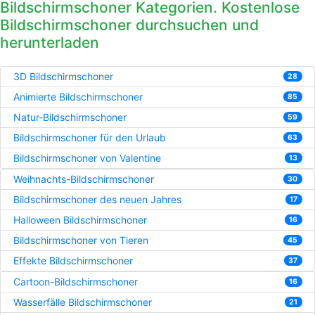
Bildschirmschoner Kategorien. Kostenlose
Bildschirmschoner durchsuchen und
herunterladen
3D Bildschirmschoner
28
Animierte Bildschirmschoner
85
Natur-Bildschirmschoner
59
Bildschirmschoner für den Urlaub
63
Bildschirmschoner von Valentine
13
Weihnachts-Bildschirmschoner
30
Bildschirmschoner des neuen Jahres
17
Halloween Bildschirmschoner
16
Bildschirmschoner von Tieren
45
Effekte Bildschirmschoner
37
Cartoon-Bildschirmschoner
16
Wasserfälle Bildschirmschoner
21