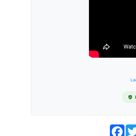
La
Face