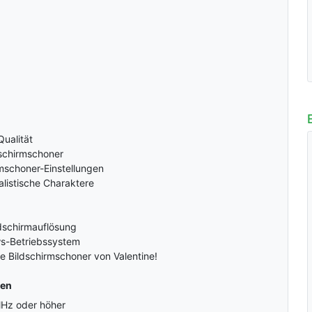
ualität
dschirmschoner
rmschoner-Einstellungen
alistische Charaktere
ldschirmauflösung
s-Betriebssystem
e Bildschirmschoner von Valentine!
gen
MHz oder höher