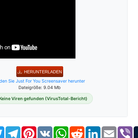
HERUNTERLADEN
den Sie Just For You Screensaver herunter
Dateigröße: 9.04 Mb
Keine Viren gefunden (VirusTotal-Bericht)
book
Twitter
Telegram
Pinterest
VK
WhatsApp
Reddit
LinkedIn
Email
Vi