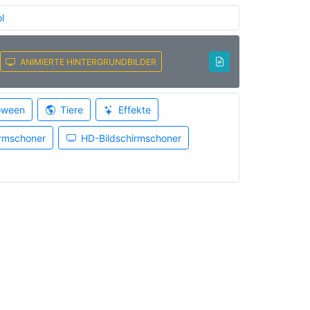
l
ANIMIERTE HINTERGRUNDBILDER
oween
Tiere
Effekte
irmschoner
HD-Bildschirmschoner