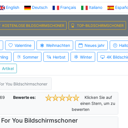
English
Deutsch
Français
Italiano
Españo
KOSTENLOSE BILDSCHIRMSCHONER
TOP-BILDSCHIRMSCHONER
Valentine
Weihnachten
Neues jahr
Hall
hling
Sommer
Herbst
Winter
4K Bildsch
Artikel
For You Bildschirmschoner
69
Bewerte es:
Klicken Sie auf
einen Stern, um zu
bewerten
 For You Bildschirmschoner