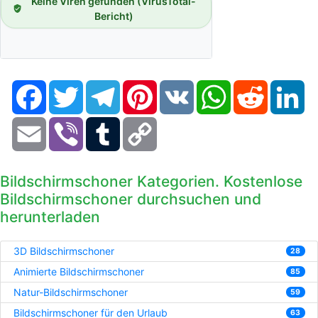
Keine Viren gefunden (VirusTotal-
Bericht)
Facebook
Twitter
Telegram
Pinterest
VK
WhatsApp
Reddit
Li
Email
Viber
Tumblr
Copy
Link
Bildschirmschoner Kategorien. Kostenlose
Bildschirmschoner durchsuchen und
herunterladen
3D Bildschirmschoner
28
Animierte Bildschirmschoner
85
Natur-Bildschirmschoner
59
Bildschirmschoner für den Urlaub
63