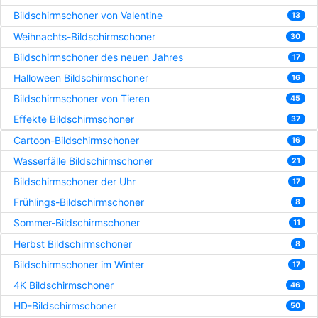
Bildschirmschoner von Valentine
13
Weihnachts-Bildschirmschoner
30
Bildschirmschoner des neuen Jahres
17
Halloween Bildschirmschoner
16
Bildschirmschoner von Tieren
45
Effekte Bildschirmschoner
37
Cartoon-Bildschirmschoner
16
Wasserfälle Bildschirmschoner
21
Bildschirmschoner der Uhr
17
Frühlings-Bildschirmschoner
8
Sommer-Bildschirmschoner
11
Herbst Bildschirmschoner
8
Bildschirmschoner im Winter
17
4K Bildschirmschoner
46
HD-Bildschirmschoner
50