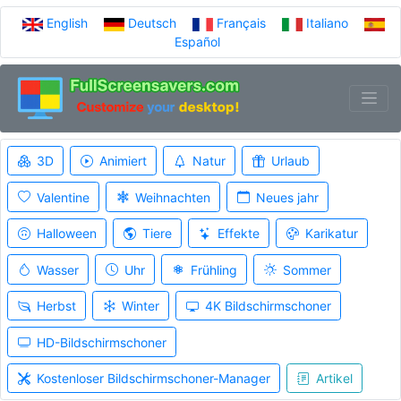
English
Deutsch
Français
Italiano
Español
3D
Animiert
Natur
Urlaub
Valentine
Weihnachten
Neues jahr
Halloween
Tiere
Effekte
Karikatur
Wasser
Uhr
Frühling
Sommer
Herbst
Winter
4K Bildschirmschoner
HD-Bildschirmschoner
Kostenloser Bildschirmschoner-Manager
Artikel