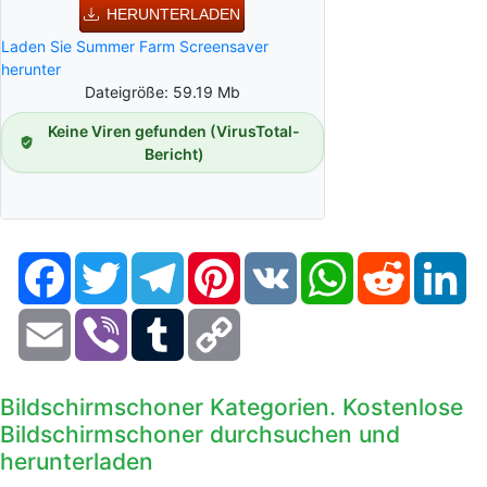
HERUNTERLADEN
Laden Sie Summer Farm Screensaver
herunter
Dateigröße: 59.19 Mb
Keine Viren gefunden (VirusTotal-
Bericht)
Facebook
Twitter
Telegram
Pinterest
VK
WhatsApp
Reddit
Li
Email
Viber
Tumblr
Copy
Link
Bildschirmschoner Kategorien. Kostenlose
Bildschirmschoner durchsuchen und
herunterladen