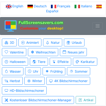
English
Deutsch
Français
Italiano
Español
3D
Animiert
Natur
Urlaub
Valentine
Weihnachten
Neues jahr
Halloween
Tiere
Effekte
Karikatur
Wasser
Uhr
Frühling
Sommer
Herbst
Winter
4K Bildschirmschoner
HD-Bildschirmschoner
Kostenloser Bildschirmschoner-Manager
Artikel