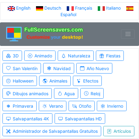
English
Deutsch
Français
Italiano
Español
3D
Animado
Naturaleza
Fiestas
San Valentín
Navidad
Año Nuevo
Halloween
Animales
Efectos
Dibujos animados
Agua
Reloj
Primavera
Verano
Otoño
Invierno
Salvapantallas 4K
Salvapantallas HD
Administrador de Salvapantallas Gratuitos
Artículos