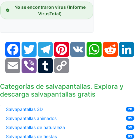
No se encontraron virus (Informe
VirusTotal)
Facebook
Twitter
Telegram
Pinterest
VK
WhatsApp
Reddit
Li
Email
Viber
Tumblr
Copy
Link
Categorías de salvapantallas. Explora y
descarga salvapantallas gratis
Salvapantallas 3D
28
Salvapantallas animados
85
Salvapantallas de naturaleza
59
Salvapantallas de fiestas
63