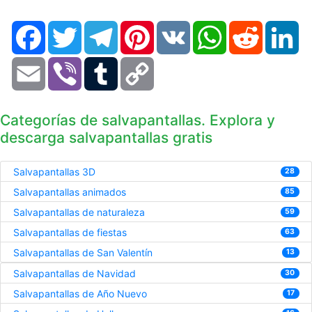
Facebook
Twitter
Telegram
Pinterest
VK
WhatsApp
Reddit
Li
Email
Viber
Tumblr
Copy
Link
Categorías de salvapantallas. Explora y
descarga salvapantallas gratis
Salvapantallas 3D
28
Salvapantallas animados
85
Salvapantallas de naturaleza
59
Salvapantallas de fiestas
63
Salvapantallas de San Valentín
13
Salvapantallas de Navidad
30
Salvapantallas de Año Nuevo
17