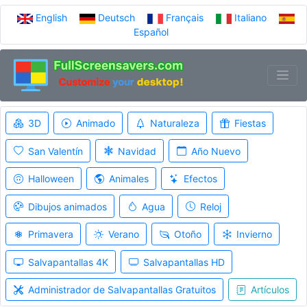
English
Deutsch
Français
Italiano
Español
3D
Animado
Naturaleza
Fiestas
San Valentín
Navidad
Año Nuevo
Halloween
Animales
Efectos
Dibujos animados
Agua
Reloj
Primavera
Verano
Otoño
Invierno
Salvapantallas 4K
Salvapantallas HD
Administrador de Salvapantallas Gratuitos
Artículos