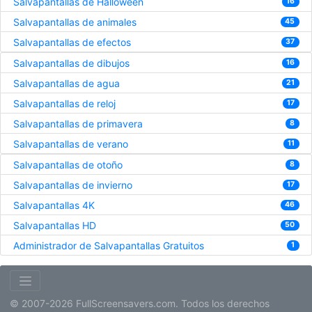
Salvapantallas de Halloween
16
Salvapantallas de animales
45
Salvapantallas de efectos
37
Salvapantallas de dibujos
16
Salvapantallas de agua
21
Salvapantallas de reloj
17
Salvapantallas de primavera
8
Salvapantallas de verano
11
Salvapantallas de otoño
8
Salvapantallas de invierno
17
Salvapantallas 4K
46
Salvapantallas HD
50
Administrador de Salvapantallas Gratuitos
1
© 2007-2026 FullScreensavers.com. Todos los derechos