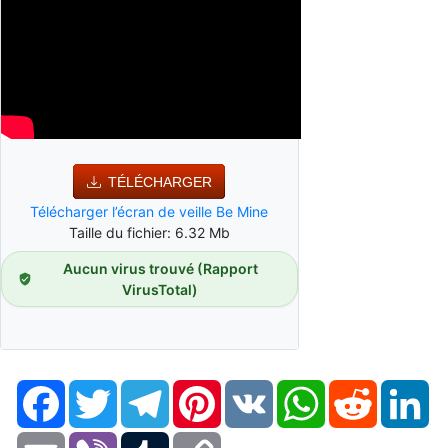
TÉLÉCHARGER
Télécharger l’écran de veille Be Mine
Taille du fichier: 6.32 Mb
Aucun virus trouvé (Rapport
VirusTotal)
Facebook
Twitter
Telegram
Pinterest
VK
WhatsApp
Reddit
Li
Email
Viber
Tumblr
Copy