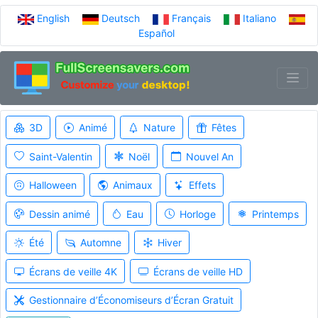
English
Deutsch
Français
Italiano
Español
3D
Animé
Nature
Fêtes
Saint-Valentin
Noël
Nouvel An
Halloween
Animaux
Effets
Dessin animé
Eau
Horloge
Printemps
Été
Automne
Hiver
Écrans de veille 4K
Écrans de veille HD
Gestionnaire d’Économiseurs d’Écran Gratuit