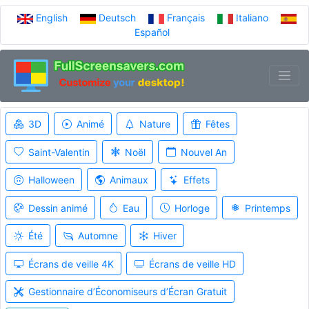
English
Deutsch
Français
Italiano
Español
3D
Animé
Nature
Fêtes
Saint-Valentin
Noël
Nouvel An
Halloween
Animaux
Effets
Dessin animé
Eau
Horloge
Printemps
Été
Automne
Hiver
Écrans de veille 4K
Écrans de veille HD
Gestionnaire d’Économiseurs d’Écran Gratuit