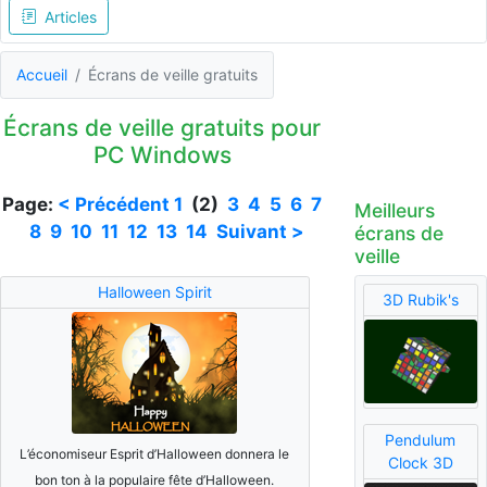
Articles
Accueil
Écrans de veille gratuits
Écrans de veille gratuits pour
PC Windows
Page:
< Précédent
1
(2)
3
4
5
6
7
Meilleurs
8
9
10
11
12
13
14
Suivant >
écrans de
veille
Halloween Spirit
3D Rubik's
Pendulum
L’économiseur Esprit d’Halloween donnera le
Clock 3D
bon ton à la populaire fête d’Halloween.