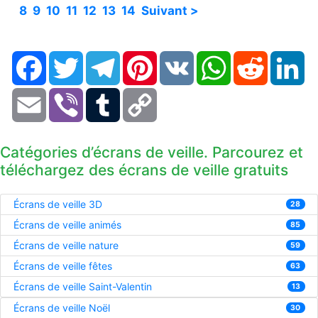
8
9
10
11
12
13
14
Suivant >
Facebook
Twitter
Telegram
Pinterest
VK
WhatsApp
Reddit
Li
Email
Viber
Tumblr
Copy
Link
Catégories d’écrans de veille. Parcourez et
téléchargez des écrans de veille gratuits
Écrans de veille 3D
28
Écrans de veille animés
85
Écrans de veille nature
59
Écrans de veille fêtes
63
Écrans de veille Saint-Valentin
13
Écrans de veille Noël
30