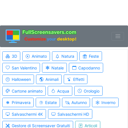
3D
Animato
Natura
Feste
San Valentino
Natale
Capodanno
Halloween
Animali
Effetti
Cartone animato
Acqua
Orologio
Primavera
Estate
Autunno
Inverno
Salvaschermi 4K
Salvaschermi HD
Gestore di Screensaver Gratuiti
Articoli