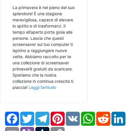
La primavera è nel pieno del suo
splendore! È una stagione
meravigliosa, capace di elevare
lo spirito e di trasformarci. Il
tempo all’aperto porta gioia alle
persone. Lascia che questi
screensaver sul tuo computer ti
ispirino a raggiungere nuove
vette. Abbiamo raccolto per te
una collezione di screensaver
primaverili gratuiti da scaricare.
Speriamo che la nostra
collezione in continua crescita ti
piaccia!
Leggi l’articolo
Facebook
Twitter
Telegram
Pinterest
VK
WhatsApp
Reddit
Li
Email
Viber
Tumblr
Copy