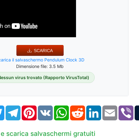
SCARICA
arica il salvaschermo Pendulum Clock 3D
Dimensione file: 3.5 Mb
Nessun virus trovato (Rapporto VirusTotal)
book
Twitter
Telegram
Pinterest
VK
WhatsApp
Reddit
LinkedIn
Email
Vi
 e scarica salvaschermi gratuiti