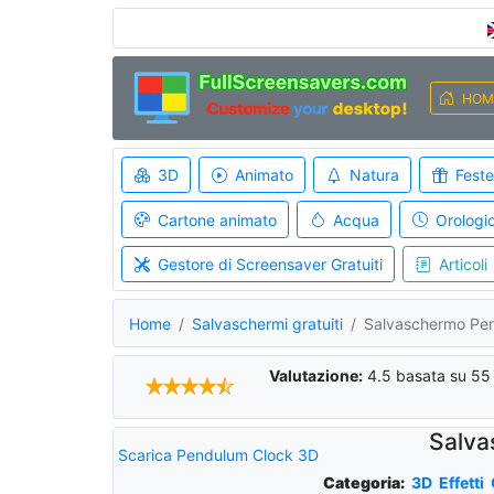
HOM
3D
Animato
Natura
Feste
Cartone animato
Acqua
Orologi
Gestore di Screensaver Gratuiti
Articoli
Home
Salvaschermi gratuiti
Salvaschermo Pe
Valutazione:
4.5
basata su
55
Salva
Scarica Pendulum Clock 3D
Categoria:
3D
Effetti