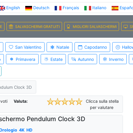
English
Deutsch
Français
Italiano
Españo
E
SALVASCHERMI GRATUITI
MIGLIORI SALVASCHERMI
S
San Valentino
Natale
Capodanno
Hallo
o
Primavera
Estate
Autunno
Inverno
ndulum Clock 3D
voti
Valuta:
Clicca sulla stella
per valutare
schermo Pendulum Clock 3D
Orologio
4K
HD