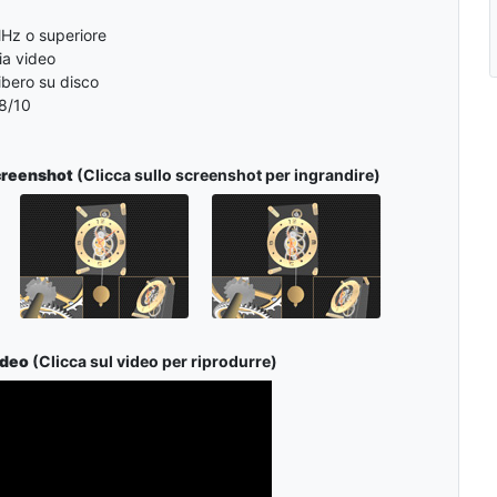
MHz o superiore
a video
ibero su disco
8/10
creenshot
(Clicca sullo screenshot per ingrandire)
ideo
(Clicca sul video per riprodurre)