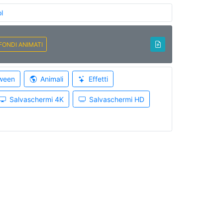
l
FONDI ANIMATI
ween
Animali
Effetti
Salvaschermi 4K
Salvaschermi HD