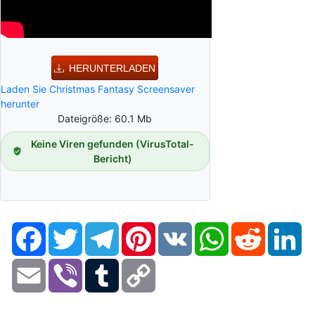
HERUNTERLADEN
Laden Sie Christmas Fantasy Screensaver
herunter
Dateigröße: 60.1 Mb
Keine Viren gefunden (VirusTotal-
Bericht)
Facebook
Twitter
Telegram
Pinterest
VK
WhatsApp
Reddit
Li
Email
Viber
Tumblr
Copy
Link