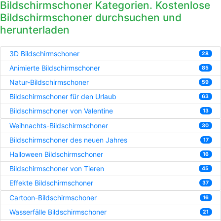
Bildschirmschoner Kategorien. Kostenlose
Bildschirmschoner durchsuchen und
herunterladen
3D Bildschirmschoner
28
Animierte Bildschirmschoner
85
Natur-Bildschirmschoner
59
Bildschirmschoner für den Urlaub
63
Bildschirmschoner von Valentine
13
Weihnachts-Bildschirmschoner
30
Bildschirmschoner des neuen Jahres
17
Halloween Bildschirmschoner
16
Bildschirmschoner von Tieren
45
Effekte Bildschirmschoner
37
Cartoon-Bildschirmschoner
16
Wasserfälle Bildschirmschoner
21