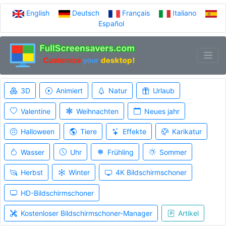
English
Deutsch
Français
Italiano
Español
3D
Animiert
Natur
Urlaub
Valentine
Weihnachten
Neues jahr
Halloween
Tiere
Effekte
Karikatur
Wasser
Uhr
Frühling
Sommer
Herbst
Winter
4K Bildschirmschoner
HD-Bildschirmschoner
Kostenloser Bildschirmschoner-Manager
Artikel