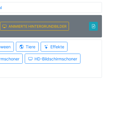
l
ANIMIERTE HINTERGRUNDBILDER
oween
Tiere
Effekte
irmschoner
HD-Bildschirmschoner