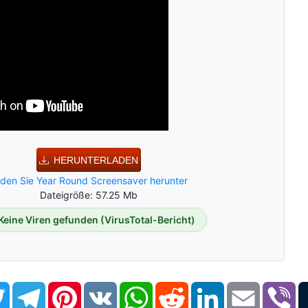
HERUNTERLADEN
den Sie Year Round Screensaver herunter
Dateigröße: 57.25 Mb
Keine Viren gefunden (VirusTotal-Bericht)
book
Twitter
Telegram
Pinterest
VK
WhatsApp
Reddit
LinkedIn
Email
Vi