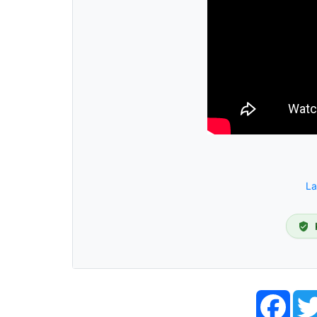
La
Face