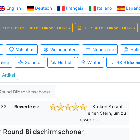
English
Deutsch
Français
Italiano
Españo
KOSTENLOSE BILDSCHIRMSCHONER
TOP-BILDSCHIRMSCHONER
Valentine
Weihnachten
Neues jahr
Hall
hling
Sommer
Herbst
Winter
4K Bildsch
Artikel
Round Bildschirmschoner
132
Bewerte es:
Klicken Sie auf
einen Stern, um zu
bewerten
r Round Bildschirmschoner