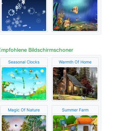
Empfohlene Bildschirmschoner
Seasonal Clocks
Warmth Of Home
Magic Of Nature
Summer Farm