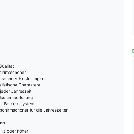
ualität
schirmschoner
rmschoner-Einstellungen
alistische Charaktere
jeder Jahreszeit
ldschirmauflösung
s-Betriebssystem
ldschirmschoner für die Jahreszeiten!
gen
MHz oder höher