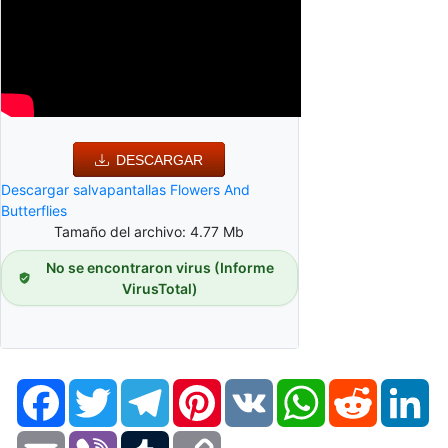
DESCARGAR
Descargar salvapantallas Flowers And
Butterflies
Tamaño del archivo: 4.77 Mb
No se encontraron virus (Informe
VirusTotal)
Facebook
Twitter
Telegram
Pinterest
VK
WhatsApp
Reddit
Li
Email
Viber
Tumblr
Copy