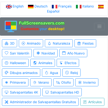
English
Deutsch
Français
Italiano
Español
3D
Animado
Naturaleza
Fiestas
San Valentín
Navidad
Año Nuevo
Halloween
Animales
Efectos
Dibujos animados
Agua
Reloj
Primavera
Verano
Otoño
Invierno
Salvapantallas 4K
Salvapantallas HD
Administrador de Salvapantallas Gratuitos
Artículos