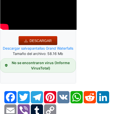
DESCARGAR
Descargar salvapantallas Grand Waterfalls
Tamaño del archivo: 58.16 Mb
No se encontraron virus (Informe
VirusTotal)
Facebook
Twitter
Telegram
Pinterest
VK
WhatsApp
Reddit
Li
Email
Viber
Tumblr
Copy
Link