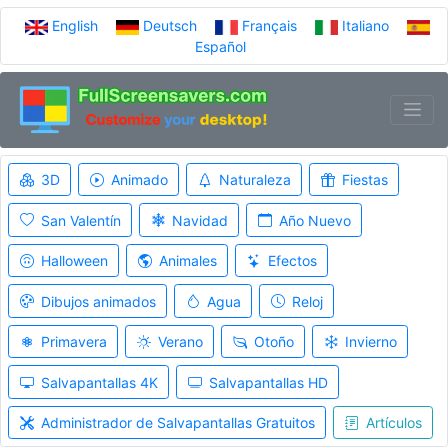
English
Deutsch
Français
Italiano
Español
3D
Animado
Naturaleza
Fiestas
San Valentín
Navidad
Año Nuevo
Halloween
Animales
Efectos
Dibujos animados
Agua
Reloj
Primavera
Verano
Otoño
Invierno
Salvapantallas 4K
Salvapantallas HD
Administrador de Salvapantallas Gratuitos
Artículos