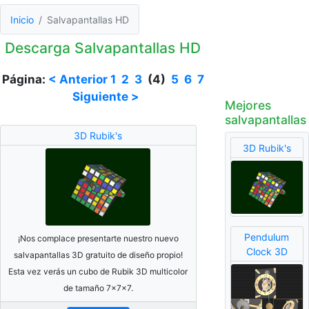
Inicio
Salvapantallas HD
Descarga Salvapantallas HD
Página:
< Anterior
1
2
3
(4)
5
6
7
Siguiente >
Mejores
salvapantallas
3D Rubik's
3D Rubik's
Pendulum
¡Nos complace presentarte nuestro nuevo
Clock 3D
salvapantallas 3D gratuito de diseño propio!
Esta vez verás un cubo de Rubik 3D multicolor
de tamaño 7x7x7.