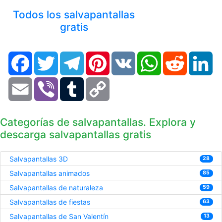
Todos los salvapantallas
gratis
Facebook
Twitter
Telegram
Pinterest
VK
WhatsApp
Reddit
Li
Email
Viber
Tumblr
Copy
Link
Categorías de salvapantallas. Explora y
descarga salvapantallas gratis
Salvapantallas 3D
28
Salvapantallas animados
85
Salvapantallas de naturaleza
59
Salvapantallas de fiestas
63
Salvapantallas de San Valentín
13