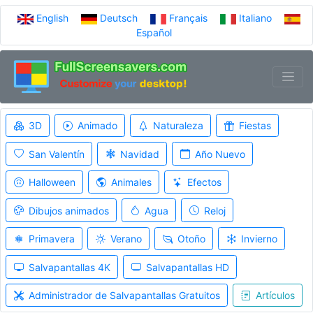
English
Deutsch
Français
Italiano
Español
3D
Animado
Naturaleza
Fiestas
San Valentín
Navidad
Año Nuevo
Halloween
Animales
Efectos
Dibujos animados
Agua
Reloj
Primavera
Verano
Otoño
Invierno
Salvapantallas 4K
Salvapantallas HD
Administrador de Salvapantallas Gratuitos
Artículos