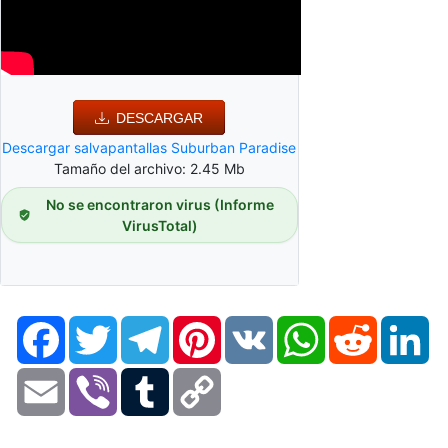
DESCARGAR
Descargar salvapantallas Suburban Paradise
Tamaño del archivo: 2.45 Mb
No se encontraron virus (Informe
VirusTotal)
Facebook
Twitter
Telegram
Pinterest
VK
WhatsApp
Reddit
Li
Email
Viber
Tumblr
Copy
Link