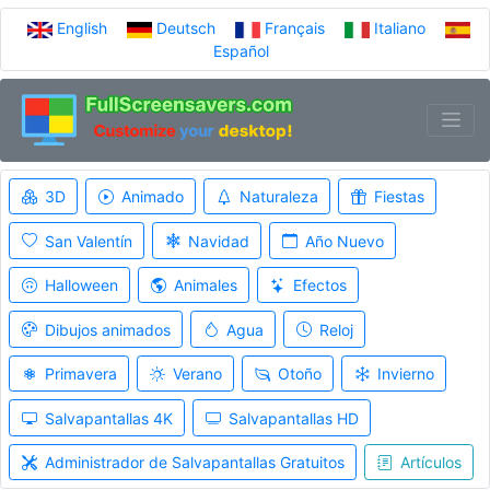
English
Deutsch
Français
Italiano
Español
3D
Animado
Naturaleza
Fiestas
San Valentín
Navidad
Año Nuevo
Halloween
Animales
Efectos
Dibujos animados
Agua
Reloj
Primavera
Verano
Otoño
Invierno
Salvapantallas 4K
Salvapantallas HD
Administrador de Salvapantallas Gratuitos
Artículos