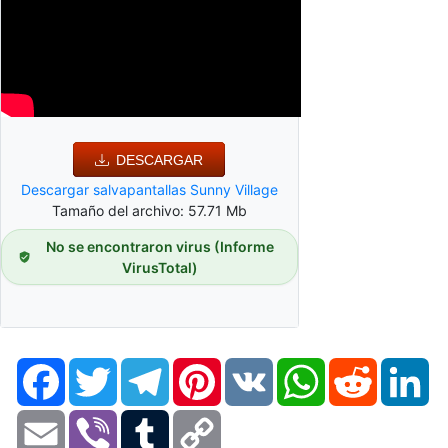
DESCARGAR
Descargar salvapantallas Sunny Village
Tamaño del archivo: 57.71 Mb
No se encontraron virus (Informe
VirusTotal)
Facebook
Twitter
Telegram
Pinterest
VK
WhatsApp
Reddit
Li
Email
Viber
Tumblr
Copy
Link