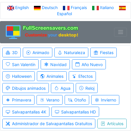
English
Deutsch
Français
Italiano
Español
3D
Animado
Naturaleza
Fiestas
San Valentín
Navidad
Año Nuevo
Halloween
Animales
Efectos
Dibujos animados
Agua
Reloj
Primavera
Verano
Otoño
Invierno
Salvapantallas 4K
Salvapantallas HD
Administrador de Salvapantallas Gratuitos
Artículos