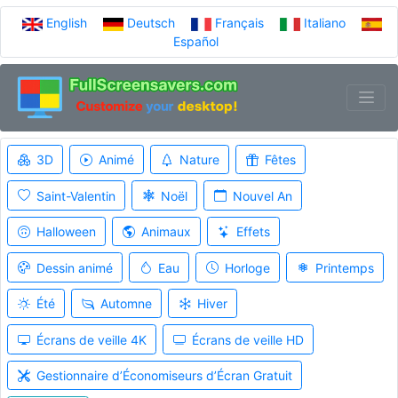
English
Deutsch
Français
Italiano
Español
3D
Animé
Nature
Fêtes
Saint-Valentin
Noël
Nouvel An
Halloween
Animaux
Effets
Dessin animé
Eau
Horloge
Printemps
Été
Automne
Hiver
Écrans de veille 4K
Écrans de veille HD
Gestionnaire d’Économiseurs d’Écran Gratuit