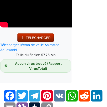
TÉLÉCHARGER
Télécharger l’écran de veille Animated
Aquaworld
Taille du fichier: 57.76 Mb
Aucun virus trouvé (Rapport
VirusTotal)
Facebook
Twitter
Telegram
Pinterest
VK
WhatsApp
Reddit
Li
Email
Viber
Tumblr
Copy