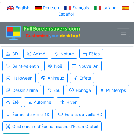
English
Deutsch
Français
Italiano
Español
3D
Animé
Nature
Fêtes
Saint-Valentin
Noël
Nouvel An
Halloween
Animaux
Effets
Dessin animé
Eau
Horloge
Printemps
Été
Automne
Hiver
Écrans de veille 4K
Écrans de veille HD
Gestionnaire d’Économiseurs d’Écran Gratuit