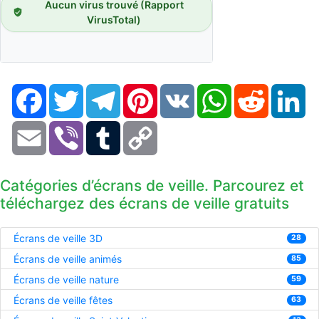
Aucun virus trouvé (Rapport
VirusTotal)
Facebook
Twitter
Telegram
Pinterest
VK
WhatsApp
Reddit
Li
Email
Viber
Tumblr
Copy
Link
Catégories d’écrans de veille. Parcourez et
téléchargez des écrans de veille gratuits
Écrans de veille 3D
28
Écrans de veille animés
85
Écrans de veille nature
59
Écrans de veille fêtes
63