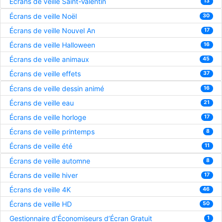
Écrans de veille Saint-Valentin
13
Écrans de veille Noël
30
Écrans de veille Nouvel An
17
Écrans de veille Halloween
16
Écrans de veille animaux
45
Écrans de veille effets
37
Écrans de veille dessin animé
16
Écrans de veille eau
21
Écrans de veille horloge
17
Écrans de veille printemps
8
Écrans de veille été
11
Écrans de veille automne
8
Écrans de veille hiver
17
Écrans de veille 4K
46
Écrans de veille HD
50
Gestionnaire d’Économiseurs d’Écran Gratuit
1