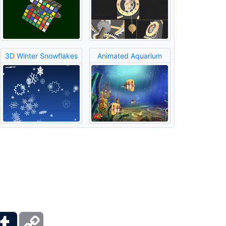
3D Winter Snowflakes
Animated Aquarium
ber
Tumblr
Copy