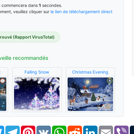
ells commencera dans
0
secondes.
ment, veuillez cliquer sur
le lien de téléchargement direct
trouvé (Rapport VirusTotal)
veille recommandés
t
Falling Snow
Christmas Evening
book
Twitter
Telegram
Pinterest
VK
WhatsApp
Reddit
LinkedIn
Email
Vi