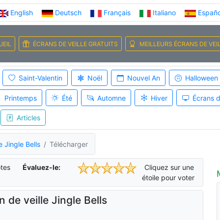
English
Deutsch
Français
Italiano
Españo
UEIL
ÉCRANS DE VEILLE GRATUITS
MEILLEURS ÉCRANS DE VEI
Saint-Valentin
Noël
Nouvel An
Halloween
Printemps
Été
Automne
Hiver
Écrans d
Articles
e Jingle Bells
Télécharger
tes
Évaluez-le:
Cliquez sur une
étoile pour voter
n de veille Jingle Bells