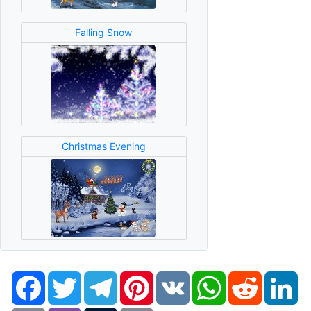
Falling Snow
Christmas Evening
Facebook
Twitter
Telegram
Pinterest
VK
WhatsApp
Reddit
Li