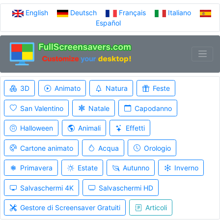
English
Deutsch
Français
Italiano
Español
3D
Animato
Natura
Feste
San Valentino
Natale
Capodanno
Halloween
Animali
Effetti
Cartone animato
Acqua
Orologio
Primavera
Estate
Autunno
Inverno
Salvaschermi 4K
Salvaschermi HD
Gestore di Screensaver Gratuiti
Articoli