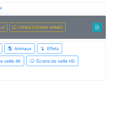
l
LLE
FONDS D’ÉCRAN ANIMÉS
Animaux
Effets
e veille 4K
Écrans de veille HD