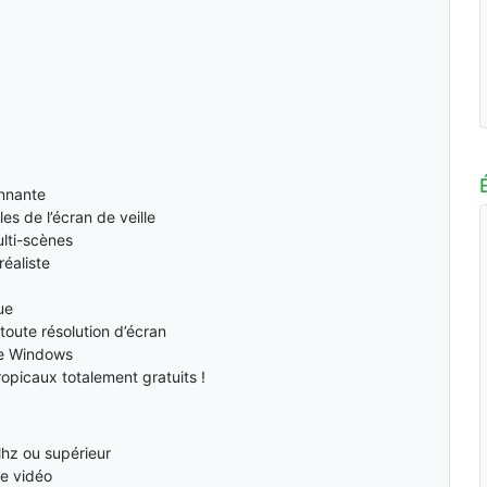
onnante
es de l’écran de veille
ulti-scènes
réaliste
ue
oute résolution d’écran
me Windows
ropicaux totalement gratuits !
hz ou supérieur
e vidéo