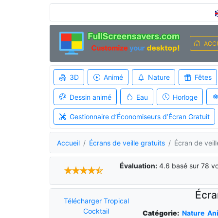
ACC
3D
Animé
Nature
Fêtes
Dessin animé
Eau
Horloge
Gestionnaire d’Économiseurs d’Écran Gratuit
Accueil
Écrans de veille gratuits
Écran de veill
Évaluation:
4.6
basé sur
78
vo
Écra
Télécharger Tropical
Cocktail
Catégorie:
Nature
An