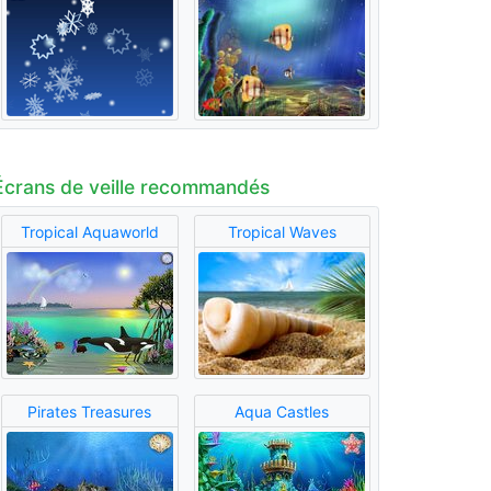
Écrans de veille recommandés
Tropical Aquaworld
Tropical Waves
Pirates Treasures
Aqua Castles