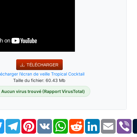
TÉLÉCHARGER
lécharger l’écran de veille Tropical Cocktail
Taille du fichier: 60.43 Mb
Aucun virus trouvé (Rapport VirusTotal)
book
Twitter
Telegram
Pinterest
VK
WhatsApp
Reddit
LinkedIn
Email
Vi