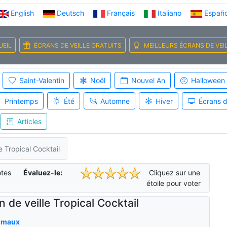
English
Deutsch
Français
Italiano
Españo
UEIL
ÉCRANS DE VEILLE GRATUITS
MEILLEURS ÉCRANS DE VEI
Saint-Valentin
Noël
Nouvel An
Halloween
Printemps
Été
Automne
Hiver
Écrans d
Articles
e Tropical Cocktail
tes
Évaluez-le:
Cliquez sur une
étoile pour voter
n de veille Tropical Cocktail
imaux