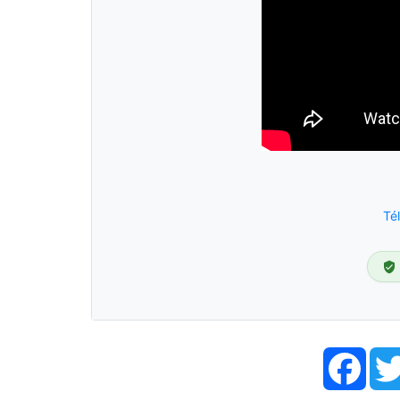
Té
Face