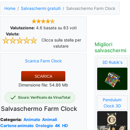
Home
Salvaschermi gratuiti
Salvaschermo Farm Clock
Valutazione:
4.6
basata su
83
voti
Valuta:
Clicca sulla stella per
Migliori
valutare
salvaschermi
Scarica Farm Clock
3D Rubik's
SCARICA
Dimensione file: 54.86 Mb
Sicuro: Verificato da VirusTotal
Pendulum
Clock 3D
Salvaschermo Farm Clock
Categoria:
Animato
Animali
Cartone animato
Orologio
4K
HD