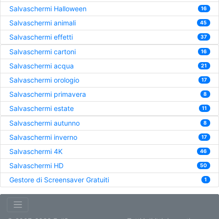
Salvaschermi Halloween
16
Salvaschermi animali
45
Salvaschermi effetti
37
Salvaschermi cartoni
16
Salvaschermi acqua
21
Salvaschermi orologio
17
Salvaschermi primavera
8
Salvaschermi estate
11
Salvaschermi autunno
8
Salvaschermi inverno
17
Salvaschermi 4K
46
Salvaschermi HD
50
Gestore di Screensaver Gratuiti
1