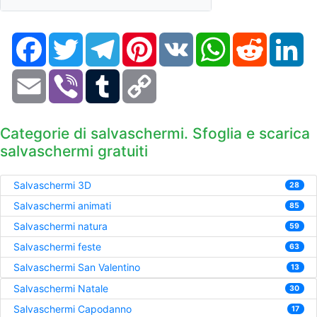
Facebook
Twitter
Telegram
Pinterest
VK
WhatsApp
Reddit
Li
Email
Viber
Tumblr
Copy
Link
Categorie di salvaschermi. Sfoglia e scarica
salvaschermi gratuiti
Salvaschermi 3D
28
Salvaschermi animati
85
Salvaschermi natura
59
Salvaschermi feste
63
Salvaschermi San Valentino
13
Salvaschermi Natale
30
Salvaschermi Capodanno
17