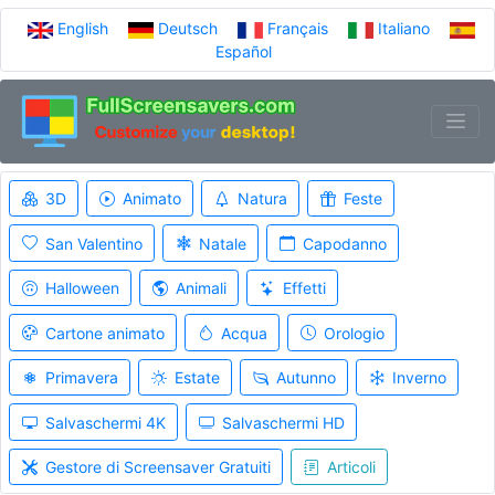
English
Deutsch
Français
Italiano
Español
3D
Animato
Natura
Feste
San Valentino
Natale
Capodanno
Halloween
Animali
Effetti
Cartone animato
Acqua
Orologio
Primavera
Estate
Autunno
Inverno
Salvaschermi 4K
Salvaschermi HD
Gestore di Screensaver Gratuiti
Articoli