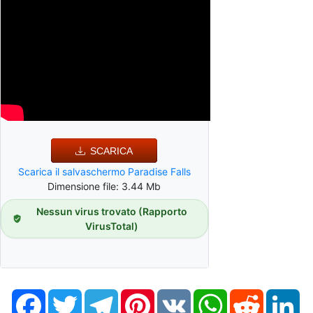
SCARICA
Scarica il salvaschermo Paradise Falls
Dimensione file: 3.44 Mb
Nessun virus trovato (Rapporto
VirusTotal)
Facebook
Twitter
Telegram
Pinterest
VK
WhatsApp
Reddit
Li