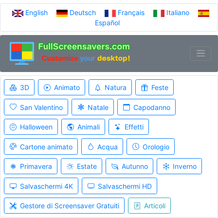
English
Deutsch
Français
Italiano
Español
3D
Animato
Natura
Feste
San Valentino
Natale
Capodanno
Halloween
Animali
Effetti
Cartone animato
Acqua
Orologio
Primavera
Estate
Autunno
Inverno
Salvaschermi 4K
Salvaschermi HD
Gestore di Screensaver Gratuiti
Articoli