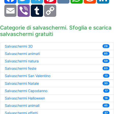
Email
Viber
Tumblr
Copy
Link
Categorie di salvaschermi. Sfoglia e scarica
salvaschermi gratuiti
Salvaschermi 3D
28
Salvaschermi animati
85
Salvaschermi natura
59
Salvaschermi feste
63
Salvaschermi San Valentino
13
Salvaschermi Natale
30
Salvaschermi Capodanno
17
Salvaschermi Halloween
16
Salvaschermi animali
45
Salvaschermi effetti
37