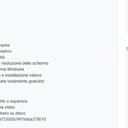
nante
estivo
ità
i risoluzione dello schermo
stema Windows
 e installazione veloce
te totalmente gratuito!
MHz o superiore
ia video
ibero su disco
T/2000/XP/Vista/7/8/10