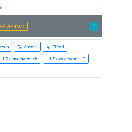
l
FONDI ANIMATI
ween
Animali
Effetti
Salvaschermi 4K
Salvaschermi HD