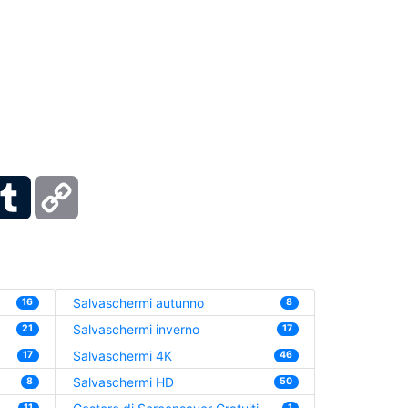
ber
Tumblr
Copy
Link
Salvaschermi autunno
16
8
Salvaschermi inverno
21
17
Salvaschermi 4K
17
46
Salvaschermi HD
8
50
11
1