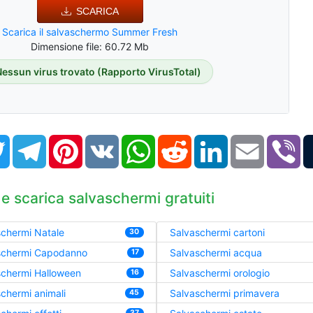
SCARICA
Scarica il salvaschermo Summer Fresh
Dimensione file: 60.72 Mb
Nessun virus trovato (Rapporto VirusTotal)
book
Twitter
Telegram
Pinterest
VK
WhatsApp
Reddit
LinkedIn
Email
Vi
 e scarica salvaschermi gratuiti
chermi Natale
Salvaschermi cartoni
30
schermi Capodanno
Salvaschermi acqua
17
schermi Halloween
Salvaschermi orologio
16
chermi animali
Salvaschermi primavera
45
37