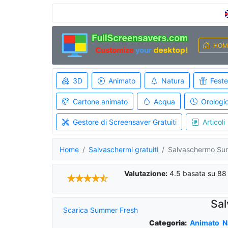
HOM
3D
Animato
Natura
Feste
Cartone animato
Acqua
Orologi
Gestore di Screensaver Gratuiti
Articoli
Home
Salvaschermi gratuiti
Salvaschermo Su
Valutazione:
4.5
basata su
88
Sa
Scarica Summer Fresh
Categoria:
Animato
N