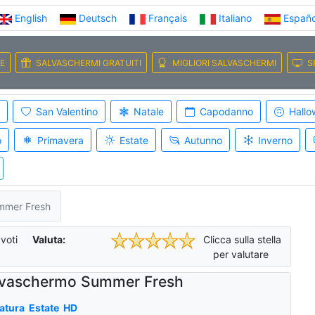
English
Deutsch
Français
Italiano
Españo
E
SALVASCHERMI GRATUITI
MIGLIORI SALVASCHERMI
S
San Valentino
Natale
Capodanno
Hallo
o
Primavera
Estate
Autunno
Inverno
mmer Fresh
voti
Valuta:
Clicca sulla stella
per valutare
lvaschermo Summer Fresh
atura
Estate
HD