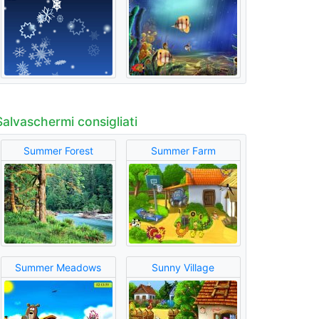
Salvaschermi consigliati
Summer Forest
Summer Farm
Summer Meadows
Sunny Village