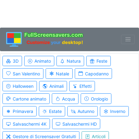
3D
Animato
Natura
Feste
San Valentino
Natale
Capodanno
Halloween
Animali
Effetti
Cartone animato
Acqua
Orologio
Primavera
Estate
Autunno
Inverno
Salvaschermi 4K
Salvaschermi HD
Gestore di Screensaver Gratuiti
Articoli