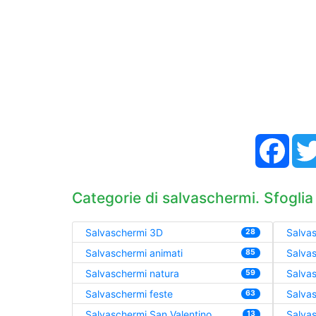
Face
Categorie di salvaschermi. Sfoglia
Salvaschermi 3D
Salvas
28
Salvaschermi animati
Salva
85
Salvaschermi natura
Salva
59
Salvaschermi feste
Salvas
63
Salvaschermi San Valentino
Salvas
13