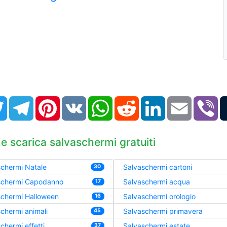
book
Twitter
Telegram
Pinterest
VK
WhatsApp
Reddit
LinkedIn
Email
Vi
 e scarica salvaschermi gratuiti
chermi Natale
Salvaschermi cartoni
30
schermi Capodanno
Salvaschermi acqua
17
schermi Halloween
Salvaschermi orologio
16
chermi animali
Salvaschermi primavera
45
chermi effetti
Salvaschermi estate
37