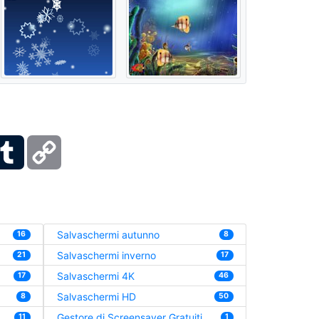
ber
Tumblr
Copy
Link
Salvaschermi autunno
16
8
Salvaschermi inverno
21
17
Salvaschermi 4K
17
46
Salvaschermi HD
8
50
Gestore di Screensaver Gratuiti
11
1