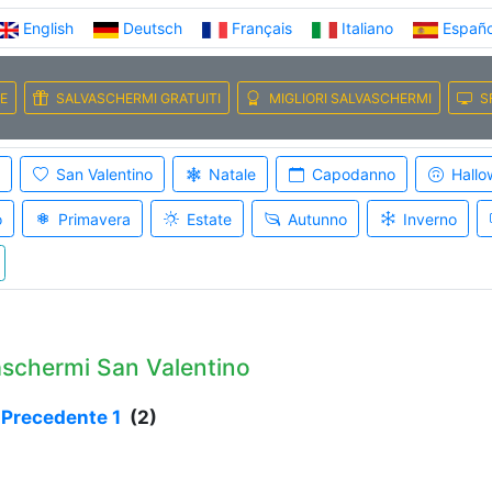
English
Deutsch
Français
Italiano
Españo
E
SALVASCHERMI GRATUITI
MIGLIORI SALVASCHERMI
S
San Valentino
Natale
Capodanno
Hallo
o
Primavera
Estate
Autunno
Inverno
schermi San Valentino
 Precedente
1
(2)