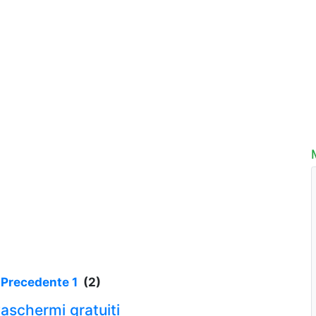
 Precedente
1
(2)
lvaschermi gratuiti