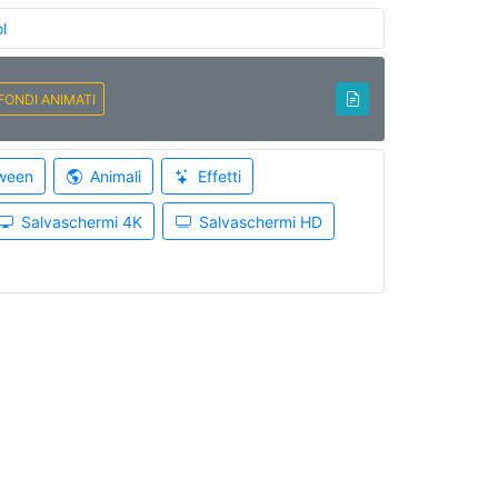
l
FONDI ANIMATI
ween
Animali
Effetti
Salvaschermi 4K
Salvaschermi HD