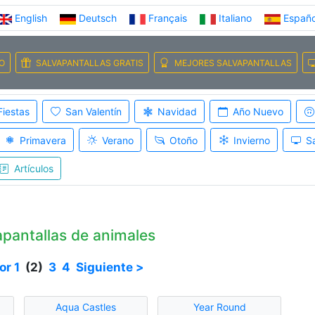
English
Deutsch
Français
Italiano
Españo
IO
SALVAPANTALLAS GRATIS
MEJORES SALVAPANTALLAS
Fiestas
San Valentín
Navidad
Año Nuevo
Primavera
Verano
Otoño
Invierno
S
Artículos
pantallas de animales
or
1
(2)
3
4
Siguiente >
Aqua Castles
Year Round