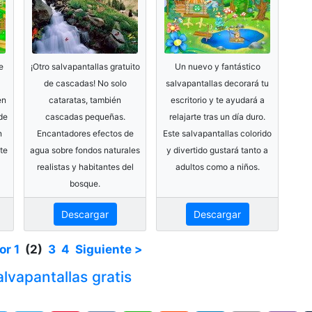
e
¡Otro salvapantallas gratuito
Un nuevo y fantástico
de cascadas! No solo
salvapantallas decorará tu
en
cataratas, también
escritorio y te ayudará a
 de
cascadas pequeñas.
relajarte tras un día duro.
n
Encantadores efectos de
Este salvapantallas colorido
te
agua sobre fondos naturales
y divertido gustará tanto a
realistas y habitantes del
adultos como a niños.
bosque.
Descargar
Descargar
or
1
(2)
3
4
Siguiente >
lvapantallas gratis