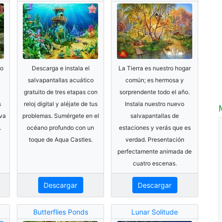
ro
Descarga e instala el
La Tierra es nuestro hogar
salvapantallas acuático
común; es hermosa y
gratuito de tres etapas con
sorprendente todo el año.
s
reloj digital y aléjate de tus
Instala nuestro nuevo
lva
problemas. Sumérgete en el
salvapantallas de
.
océano profundo con un
estaciones y verás que es
toque de Aqua Castles.
verdad. Presentación
perfectamente animada de
cuatro escenas.
Descargar
Descargar
Butterflies Ponds
Lunar Solitude