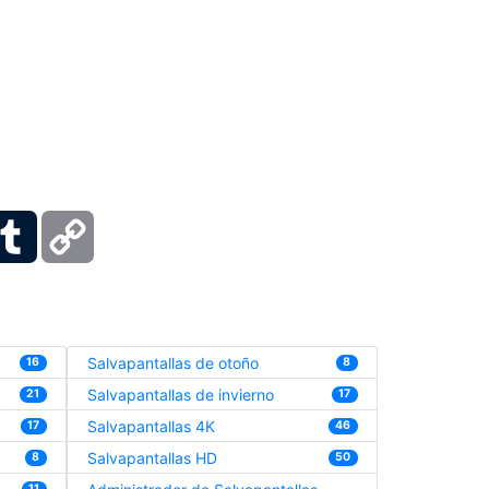
ber
Tumblr
Copy
Link
Salvapantallas de otoño
16
8
Salvapantallas de invierno
21
17
Salvapantallas 4K
17
46
Salvapantallas HD
8
50
11