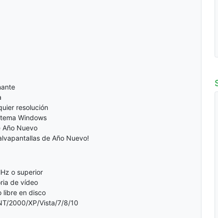
nante
a
uier resolución
istema Windows
e Año Nuevo
alvapantallas de Año Nuevo!
Hz o superior
ia de vídeo
libre en disco
T/2000/XP/Vista/7/8/10