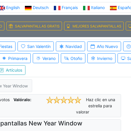
English
Deutsch
Français
Italiano
Españo
IO
SALVAPANTALLAS GRATIS
MEJORES SALVAPANTALLAS
Fiestas
San Valentín
Navidad
Año Nuevo
Primavera
Verano
Otoño
Invierno
S
Artículos
ew Year Window
votos
Valóralo:
Haz clic en una
estrella para
valorar
apantallas New Year Window