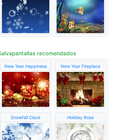
Salvapantallas recomendados
New Year Happiness
New Year Fireplace
Snowfall Clock
Holiday Rose