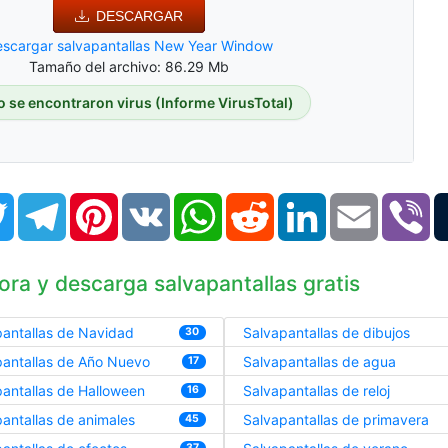
DESCARGAR
scargar salvapantallas New Year Window
Tamaño del archivo: 86.29 Mb
o se encontraron virus (Informe VirusTotal)
book
Twitter
Telegram
Pinterest
VK
WhatsApp
Reddit
LinkedIn
Email
Vi
ora y descarga salvapantallas gratis
antallas de Navidad
Salvapantallas de dibujos
30
pantallas de Año Nuevo
Salvapantallas de agua
17
antallas de Halloween
Salvapantallas de reloj
16
antallas de animales
Salvapantallas de primavera
45
37