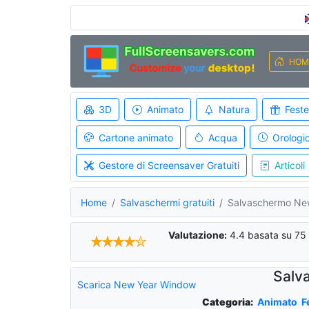
HOM
3D
Animato
Natura
Feste
Cartone animato
Acqua
Orologi
Gestore di Screensaver Gratuiti
Articoli
Home
Salvaschermi gratuiti
Salvaschermo Ne
Valutazione:
4.4
basata su
75
Salv
Scarica New Year Window
Categoria:
Animato
F