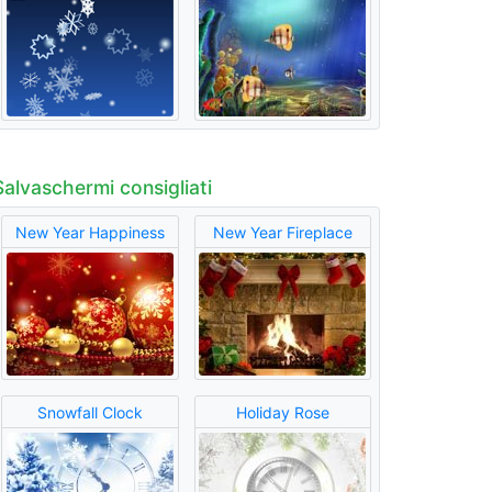
Salvaschermi consigliati
New Year Happiness
New Year Fireplace
Snowfall Clock
Holiday Rose