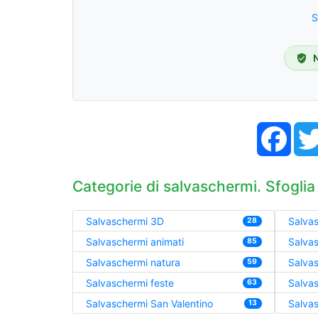
S
Face
Categorie di salvaschermi. Sfoglia
Salvaschermi 3D
Salvas
28
Salvaschermi animati
Salva
85
Salvaschermi natura
Salva
59
Salvaschermi feste
Salvas
63
Salvaschermi San Valentino
Salvas
13