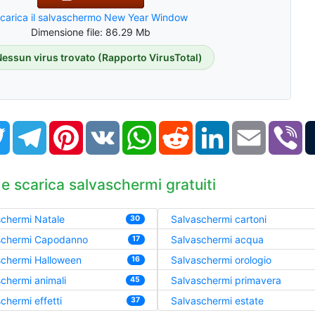
carica il salvaschermo New Year Window
Dimensione file: 86.29 Mb
Nessun virus trovato (Rapporto VirusTotal)
book
Twitter
Telegram
Pinterest
VK
WhatsApp
Reddit
LinkedIn
Email
Vi
 e scarica salvaschermi gratuiti
chermi Natale
Salvaschermi cartoni
30
schermi Capodanno
Salvaschermi acqua
17
schermi Halloween
Salvaschermi orologio
16
chermi animali
Salvaschermi primavera
45
chermi effetti
Salvaschermi estate
37