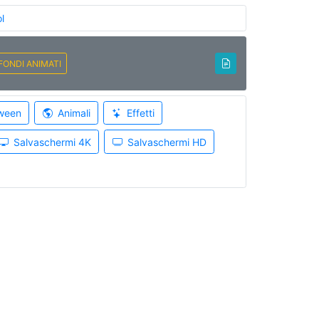
l
FONDI ANIMATI
ween
Animali
Effetti
Salvaschermi 4K
Salvaschermi HD