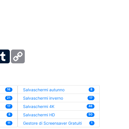
ber
Tumblr
Copy
Link
Salvaschermi autunno
16
8
Salvaschermi inverno
21
17
Salvaschermi 4K
17
46
Salvaschermi HD
8
50
Gestore di Screensaver Gratuiti
11
1