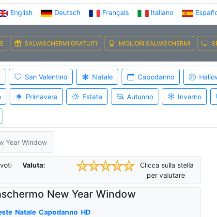
English
Deutsch
Français
Italiano
Españo
E
SALVASCHERMI GRATUITI
MIGLIORI SALVASCHERMI
S
San Valentino
Natale
Capodanno
Hallo
o
Primavera
Estate
Autunno
Inverno
w Year Window
voti
Valuta:
Clicca sulla stella
per valutare
aschermo New Year Window
este
Natale
Capodanno
HD