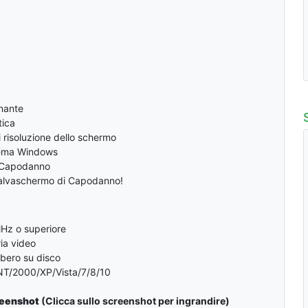
nante
tica
i risoluzione dello schermo
stema Windows
 Capodanno
Salvaschermo di Capodanno!
MHz o superiore
ia video
ibero su disco
T/2000/XP/Vista/7/8/10
eenshot
(Clicca sullo screenshot per ingrandire)