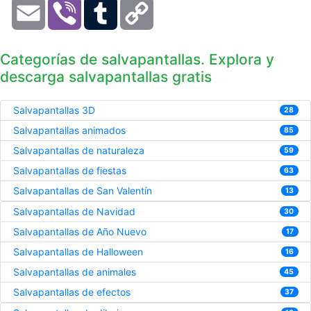
Email
Viber
Tumblr
Copy
Link
Categorías de salvapantallas. Explora y
descarga salvapantallas gratis
Salvapantallas 3D
28
Salvapantallas animados
85
Salvapantallas de naturaleza
59
Salvapantallas de fiestas
63
Salvapantallas de San Valentín
13
Salvapantallas de Navidad
30
Salvapantallas de Año Nuevo
17
Salvapantallas de Halloween
16
Salvapantallas de animales
45
Salvapantallas de efectos
37