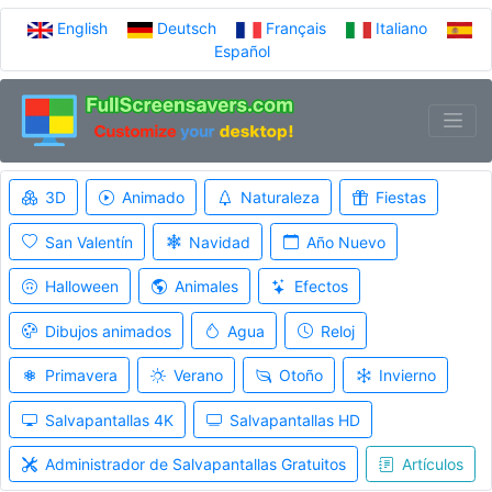
English
Deutsch
Français
Italiano
Español
3D
Animado
Naturaleza
Fiestas
San Valentín
Navidad
Año Nuevo
Halloween
Animales
Efectos
Dibujos animados
Agua
Reloj
Primavera
Verano
Otoño
Invierno
Salvapantallas 4K
Salvapantallas HD
Administrador de Salvapantallas Gratuitos
Artículos