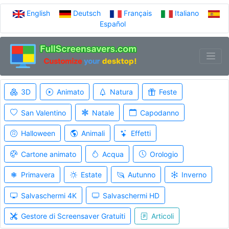
English
Deutsch
Français
Italiano
Español
3D
Animato
Natura
Feste
San Valentino
Natale
Capodanno
Halloween
Animali
Effetti
Cartone animato
Acqua
Orologio
Primavera
Estate
Autunno
Inverno
Salvaschermi 4K
Salvaschermi HD
Gestore di Screensaver Gratuiti
Articoli