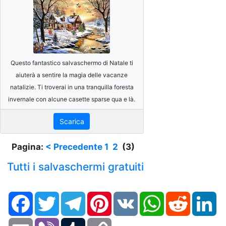
Questo fantastico salvaschermo di Natale ti
aiuterà a sentire la magia delle vacanze
natalizie. Ti troverai in una tranquilla foresta
invernale con alcune casette sparse qua e là.
Scarica
Pagina:
< Precedente
1
2
(3)
Tutti i salvaschermi gratuiti
Facebook
Twitter
Telegram
Pinterest
VK
WhatsApp
Reddit
Li
Email
Viber
Tumblr
Copy