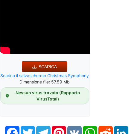
SCARICA
Scarica il salvaschermo Christmas Symphony
Dimensione file: 57.59 Mb
Nessun virus trovato (Rapporto
VirusTotal)
Facebook
Twitter
Telegram
Pinterest
VK
WhatsApp
Reddit
Li