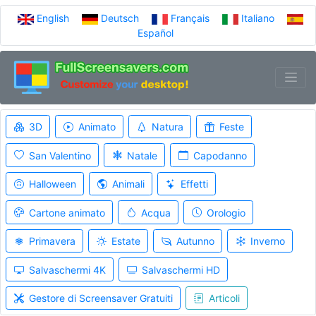
English
Deutsch
Français
Italiano
Español
3D
Animato
Natura
Feste
San Valentino
Natale
Capodanno
Halloween
Animali
Effetti
Cartone animato
Acqua
Orologio
Primavera
Estate
Autunno
Inverno
Salvaschermi 4K
Salvaschermi HD
Gestore di Screensaver Gratuiti
Articoli