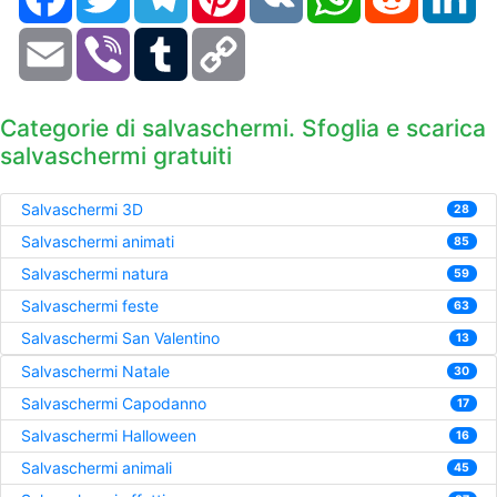
Email
Viber
Tumblr
Copy
Link
Categorie di salvaschermi. Sfoglia e scarica
salvaschermi gratuiti
Salvaschermi 3D
28
Salvaschermi animati
85
Salvaschermi natura
59
Salvaschermi feste
63
Salvaschermi San Valentino
13
Salvaschermi Natale
30
Salvaschermi Capodanno
17
Salvaschermi Halloween
16
Salvaschermi animali
45