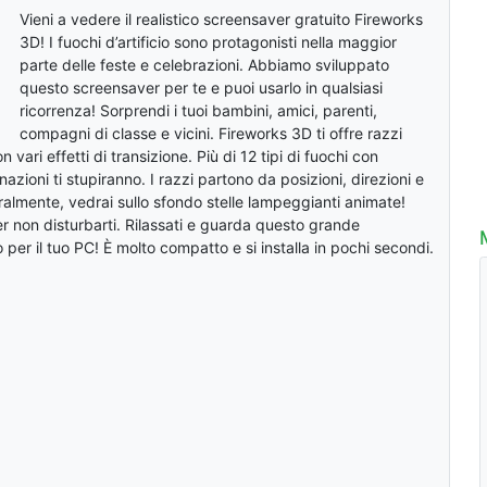
Vieni a vedere il realistico screensaver gratuito Fireworks
3D! I fuochi d’artificio sono protagonisti nella maggior
parte delle feste e celebrazioni. Abbiamo sviluppato
questo screensaver per te e puoi usarlo in qualsiasi
ricorrenza! Sorprendi i tuoi bambini, amici, parenti,
compagni di classe e vicini. Fireworks 3D ti offre razzi
n vari effetti di transizione. Più di 12 tipi di fuochi con
azioni ti stupiranno. I razzi partono da posizioni, direzioni e
uralmente, vedrai sullo sfondo stelle lampeggianti animate!
er non disturbarti. Rilassati e guarda questo grande
per il tuo PC! È molto compatto e si installa in pochi secondi.