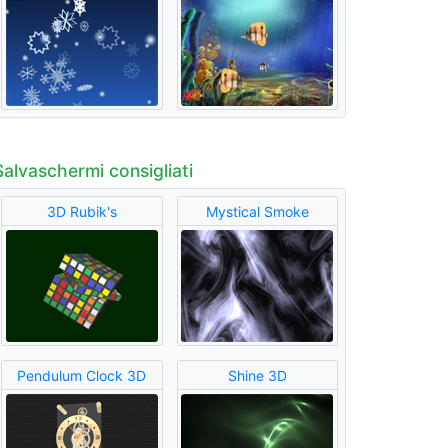
Salvaschermi consigliati
3D Rubik's
Mystical Smoke
Pendulum Clock 3D
Shine 3D