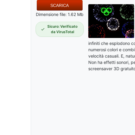
SCARICA
Dimensione file: 1.62 Mb
Sicuro: Verificato
da VirusTotal
infiniti che esplodono co
numerosi colori e combin
velocità casuali. E, nat
Non ha effetti sonori, p
screensaver 3D gratuito 