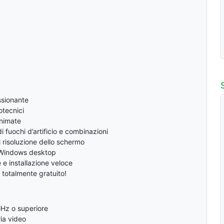
ssionante
rotecnici
animate
di fuochi d’artificio e combinazioni
i risoluzione dello schermo
 Windows desktop
 e installazione veloce
totalmente gratuito!
MHz o superiore
ia video