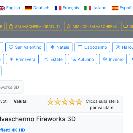
English
Deutsch
Français
Italiano
Españo
E
SALVASCHERMI GRATUITI
MIGLIORI SALVASCHERMI
S
San Valentino
Natale
Capodanno
Hallo
o
Primavera
Estate
Autunno
Inverno
eworks 3D
voti
Valuta:
Clicca sulla stella
per valutare
lvaschermo Fireworks 3D
ffetti
4K
HD