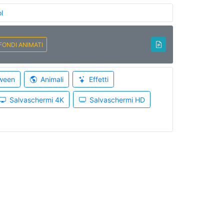
l
FONDI ANIMATI
ween
Animali
Effetti
Salvaschermi 4K
Salvaschermi HD