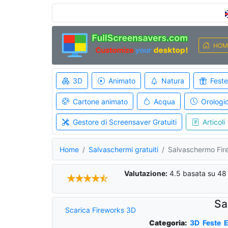
HOM
3D
Animato
Natura
Feste
Cartone animato
Acqua
Orologi
Gestore di Screensaver Gratuiti
Articoli
Home
Salvaschermi gratuiti
Salvaschermo Fir
Valutazione:
4.5
basata su
48
Sa
Scarica Fireworks 3D
Categoria:
3D
Feste
E