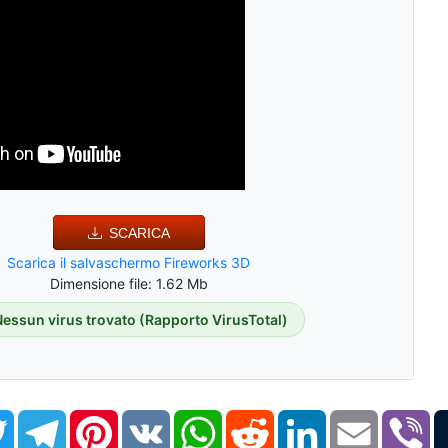
SCARICA
Scarica il salvaschermo Fireworks 3D
Dimensione file: 1.62 Mb
Nessun virus trovato (Rapporto VirusTotal)
book
Twitter
Telegram
Pinterest
VK
WhatsApp
Reddit
LinkedIn
Email
Vi