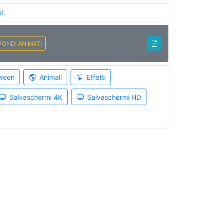
l
FONDI ANIMATI
ween
Animali
Effetti
Salvaschermi 4K
Salvaschermi HD