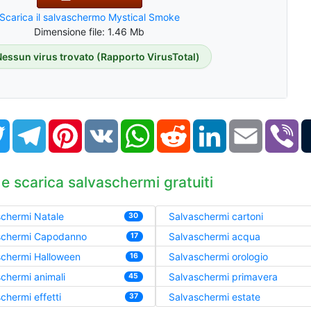
Scarica il salvaschermo Mystical Smoke
Dimensione file: 1.46 Mb
Nessun virus trovato (Rapporto VirusTotal)
book
Twitter
Telegram
Pinterest
VK
WhatsApp
Reddit
LinkedIn
Email
Vi
 e scarica salvaschermi gratuiti
chermi Natale
Salvaschermi cartoni
30
schermi Capodanno
Salvaschermi acqua
17
schermi Halloween
Salvaschermi orologio
16
chermi animali
Salvaschermi primavera
45
chermi effetti
Salvaschermi estate
37