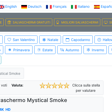
English
Deutsch
Français
Italiano
Españo
E
SALVASCHERMI GRATUITI
MIGLIORI SALVASCHERMI
S
San Valentino
Natale
Capodanno
Hallo
o
Primavera
Estate
Autunno
Inverno
tical Smoke
voti
Valuta:
Clicca sulla stella
per valutare
vaschermo Mystical Smoke
4K
HD