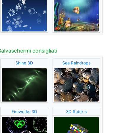
Salvaschermi consigliati
Shine 3D
Sea Raindrops
Fireworks 3D
3D Rubik's