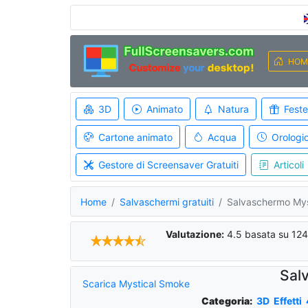
HOM
3D
Animato
Natura
Feste
Cartone animato
Acqua
Orologi
Gestore di Screensaver Gratuiti
Articoli
Home
Salvaschermi gratuiti
Salvaschermo Mys
Valutazione:
4.5
basata su
124
Sal
Scarica Mystical Smoke
Categoria:
3D
Effetti