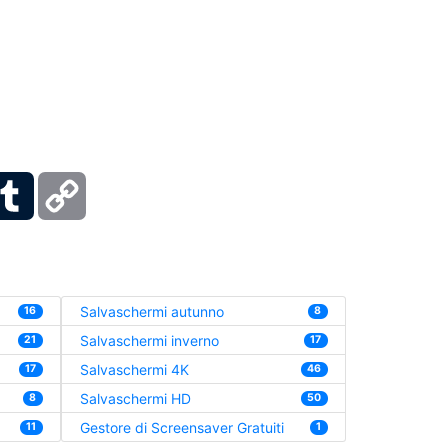
ber
Tumblr
Copy
Link
Salvaschermi autunno
16
8
Salvaschermi inverno
21
17
Salvaschermi 4K
17
46
Salvaschermi HD
8
50
Gestore di Screensaver Gratuiti
11
1