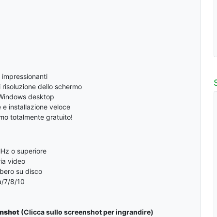
D impressionanti
i risoluzione dello schermo
 Windows desktop
 e installazione veloce
o totalmente gratuito!
MHz o superiore
ia video
ibero su disco
/7/8/10
enshot
(Clicca sullo screenshot per ingrandire)