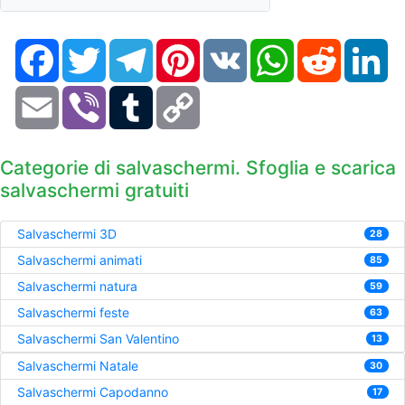
Facebook
Twitter
Telegram
Pinterest
VK
WhatsApp
Reddit
Li
Email
Viber
Tumblr
Copy
Link
Categorie di salvaschermi. Sfoglia e scarica
salvaschermi gratuiti
Salvaschermi 3D
28
Salvaschermi animati
85
Salvaschermi natura
59
Salvaschermi feste
63
Salvaschermi San Valentino
13
Salvaschermi Natale
30
Salvaschermi Capodanno
17