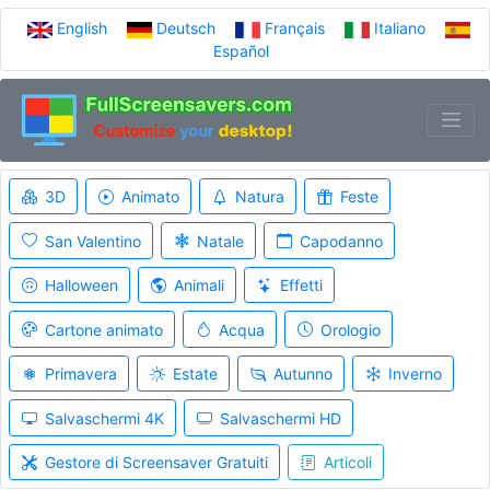
English
Deutsch
Français
Italiano
Español
3D
Animato
Natura
Feste
San Valentino
Natale
Capodanno
Halloween
Animali
Effetti
Cartone animato
Acqua
Orologio
Primavera
Estate
Autunno
Inverno
Salvaschermi 4K
Salvaschermi HD
Gestore di Screensaver Gratuiti
Articoli