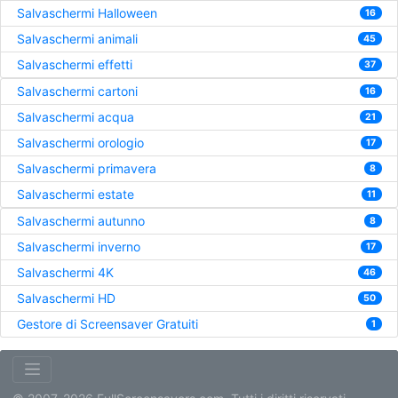
Salvaschermi Halloween
16
Salvaschermi animali
45
Salvaschermi effetti
37
Salvaschermi cartoni
16
Salvaschermi acqua
21
Salvaschermi orologio
17
Salvaschermi primavera
8
Salvaschermi estate
11
Salvaschermi autunno
8
Salvaschermi inverno
17
Salvaschermi 4K
46
Salvaschermi HD
50
Gestore di Screensaver Gratuiti
1