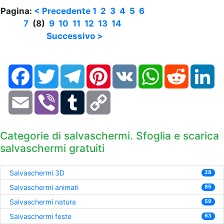
Pagina:
< Precedente
1
2
3
4
5
6
7
(8)
9
10
11
12
13
14
Successivo >
Facebook
Twitter
Telegram
Pinterest
VK
WhatsApp
Reddit
Li
Email
Viber
Tumblr
Copy
Link
Categorie di salvaschermi. Sfoglia e scarica
salvaschermi gratuiti
Salvaschermi 3D
28
Salvaschermi animati
85
Salvaschermi natura
59
Salvaschermi feste
63