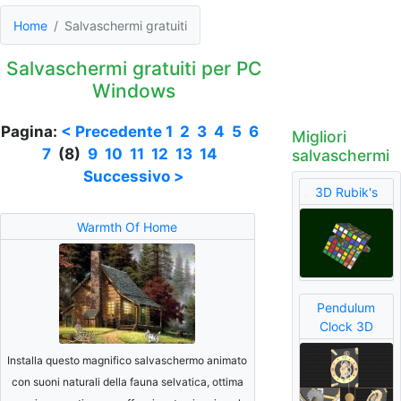
Home
Salvaschermi gratuiti
Salvaschermi gratuiti per PC
Windows
Pagina:
< Precedente
1
2
3
4
5
6
Migliori
7
(8)
9
10
11
12
13
14
salvaschermi
Successivo >
3D Rubik's
Warmth Of Home
Pendulum
Clock 3D
Installa questo magnifico salvaschermo animato
con suoni naturali della fauna selvatica, ottima