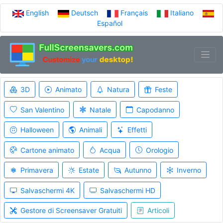
English
Deutsch
Français
Italiano
Español
3D
Animato
Natura
Feste
San Valentino
Natale
Capodanno
Halloween
Animali
Effetti
Cartone animato
Acqua
Orologio
Primavera
Estate
Autunno
Inverno
Salvaschermi 4K
Salvaschermi HD
Gestore di Screensaver Gratuiti
Articoli