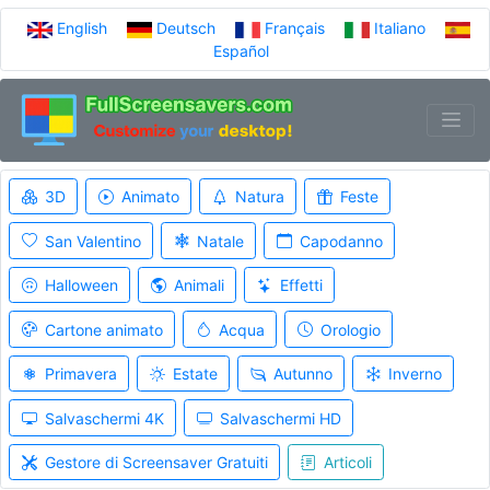
English
Deutsch
Français
Italiano
Español
3D
Animato
Natura
Feste
San Valentino
Natale
Capodanno
Halloween
Animali
Effetti
Cartone animato
Acqua
Orologio
Primavera
Estate
Autunno
Inverno
Salvaschermi 4K
Salvaschermi HD
Gestore di Screensaver Gratuiti
Articoli