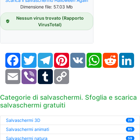
Scarica il salvaschermo Halloween Again
Dimensione file: 57.03 Mb
Nessun virus trovato (Rapporto
VirusTotal)
Facebook
Twitter
Telegram
Pinterest
VK
WhatsApp
Reddit
Li
Email
Viber
Tumblr
Copy
Link
Categorie di salvaschermi. Sfoglia e scarica
salvaschermi gratuiti
Salvaschermi 3D
28
Salvaschermi animati
85
Salvaschermi natura
59