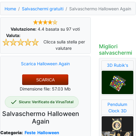
Home
Salvaschermi gratuiti
Salvaschermo Halloween Again
Valutazione:
4.4
basata su
97
voti
Valuta:
Clicca sulla stella per
Migliori
valutare
salvaschermi
Scarica Halloween Again
3D Rubik's
SCARICA
Dimensione file: 57.03 Mb
Sicuro: Verificato da VirusTotal
Pendulum
Clock 3D
Salvaschermo Halloween
Again
Categoria:
Feste
Halloween