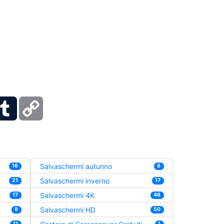
ber
Tumblr
Copy
Link
Salvaschermi autunno
16
8
Salvaschermi inverno
21
17
Salvaschermi 4K
17
46
Salvaschermi HD
8
50
11
1