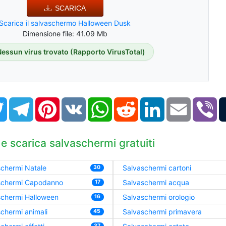
SCARICA
Scarica il salvaschermo Halloween Dusk
Dimensione file: 41.09 Mb
Nessun virus trovato (Rapporto VirusTotal)
book
Twitter
Telegram
Pinterest
VK
WhatsApp
Reddit
LinkedIn
Email
Vi
 e scarica salvaschermi gratuiti
chermi Natale
Salvaschermi cartoni
30
schermi Capodanno
Salvaschermi acqua
17
schermi Halloween
Salvaschermi orologio
16
chermi animali
Salvaschermi primavera
45
37