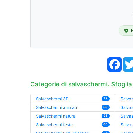
Face
Categorie di salvaschermi. Sfoglia
Salvaschermi 3D
Salvas
28
Salvaschermi animati
Salva
85
Salvaschermi natura
Salva
59
Salvaschermi feste
Salvas
63
13