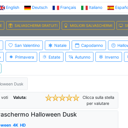
English
Deutsch
Français
Italiano
Españo
E
SALVASCHERMI GRATUITI
MIGLIORI SALVASCHERMI
S
San Valentino
Natale
Capodanno
Hallo
o
Primavera
Estate
Autunno
Inverno
lloween Dusk
voti
Valuta:
Clicca sulla stella
per valutare
vaschermo Halloween Dusk
oween
4K
HD