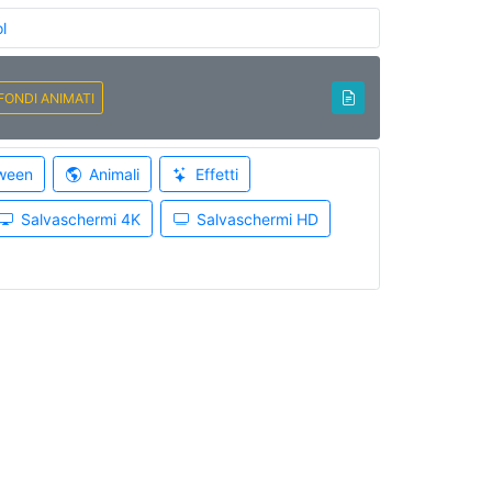
l
FONDI ANIMATI
ween
Animali
Effetti
Salvaschermi 4K
Salvaschermi HD