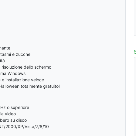
nante
ntasmi e zucche
ità
i risoluzione dello schermo
stema Windows
 e installazione veloce
alloween totalmente gratuito!
MHz o superiore
ia video
ibero su disco
T/2000/XP/Vista/7/8/10