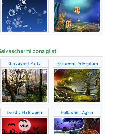
Salvaschermi consigliati
Graveyard Party
Halloween Adventure
Deadly Halloween
Halloween Again