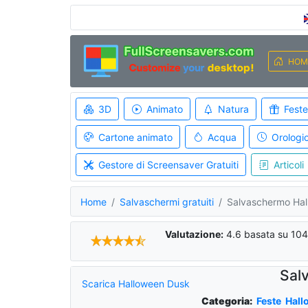
HOM
3D
Animato
Natura
Feste
Cartone animato
Acqua
Orologi
Gestore di Screensaver Gratuiti
Articoli
Home
Salvaschermi gratuiti
Salvaschermo Ha
Valutazione:
4.6
basata su
104
Sal
Scarica Halloween Dusk
Categoria:
Feste
Hall