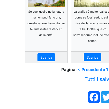
Se vuoi uscire nella natura
La grafica è molto realisti
ma non puoi farlo ora,
come se fossi seduto sull
questo salvaschermo fa per
riva del lago ad ammirar
te. Rilassati e distaccati
l’alba. Inoltre, questo
dalla città.
salvaschermo include effet
sonori.
Scarica
Scarica
Pagina:
< Precedente
1
Tutti i sa
Face