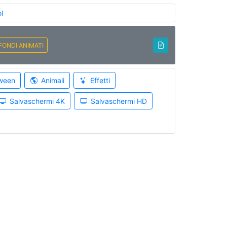
l
FONDI ANIMATI
ween
Animali
Effetti
Salvaschermi 4K
Salvaschermi HD