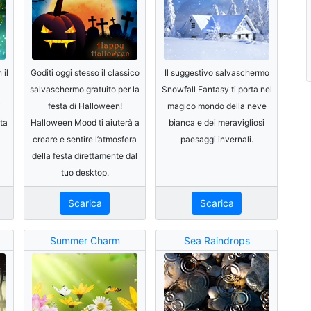
 il
Goditi oggi stesso il classico
Il suggestivo salvaschermo
salvaschermo gratuito per la
Snowfall Fantasy ti porta nel
i
festa di Halloween!
magico mondo della neve
ta
Halloween Mood ti aiuterà a
bianca e dei meravigliosi
creare e sentire l’atmosfera
paesaggi invernali.
della festa direttamente dal
tuo desktop.
Scarica
Scarica
Summer Charm
Sea Raindrops