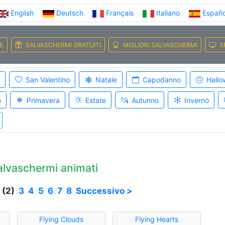
English
Deutsch
Français
Italiano
Españo
E
SALVASCHERMI GRATUITI
MIGLIORI SALVASCHERMI
S
San Valentino
Natale
Capodanno
Hallo
o
Primavera
Estate
Autunno
Inverno
lvaschermi animati
(2)
3
4
5
6
7
8
Successivo >
Flying Clouds
Flying Hearts