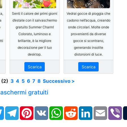
ca,
Senti il calore dei primi giorni
Vedrai gocce di pioggia che
a
d’estate con il salvaschermo
cadono nell’acqua, creando
e
gratuito Summer Charm!
onde circolari. Molte onde
Colorato, luminoso e
provenienti da diverse
ti
brillante, è la migliore
gocce si scontrano,
decorazione per il tuo
generando insolite
desktop.
distorsioni di luce.
Scarica
Scarica
(2)
3
4
5
6
7
8
Successivo >
lvaschermi gratuiti
book
Twitter
Telegram
Pinterest
VK
WhatsApp
Reddit
LinkedIn
Email
Vi