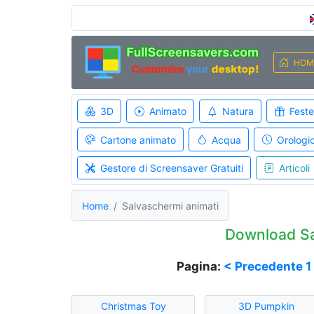
HOM
3D
Animato
Natura
Feste
Cartone animato
Acqua
Orologi
Gestore di Screensaver Gratuiti
Articoli
Home
Salvaschermi animati
Download Sa
Pagina:
< Precedente
1
Christmas Toy
3D Pumpkin