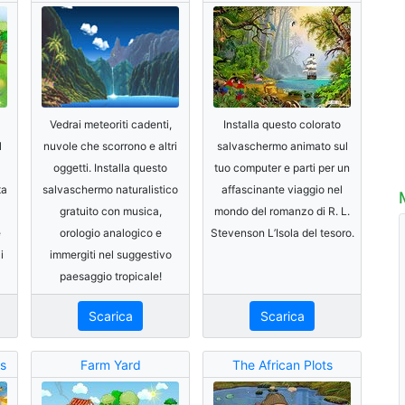
Vedrai meteoriti cadenti,
Installa questo colorato
l
nuvole che scorrono e altri
salvaschermo animato sul
a
oggetti. Installa questo
tuo computer e parti per un
ta
salvaschermo naturalistico
affascinante viaggio nel
gratuito con musica,
mondo del romanzo di R. L.
e
orologio analogico e
Stevenson L’Isola del tesoro.
i
immergiti nel suggestivo
paesaggio tropicale!
Scarica
Scarica
es
Farm Yard
The African Plots