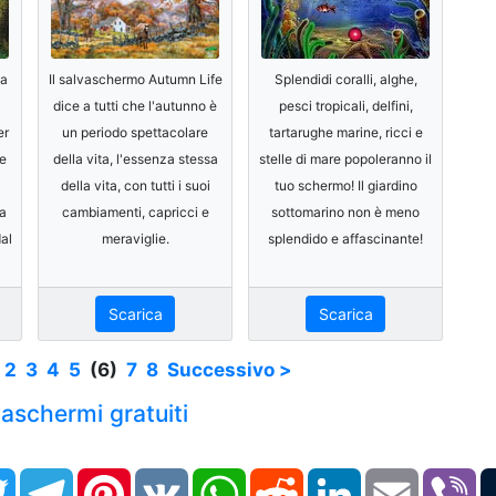
ta
Il salvaschermo Autumn Life
Splendidi coralli, alghe,
dice a tutti che l'autunno è
pesci tropicali, delfini,
er
un periodo spettacolare
tartarughe marine, ricci e
te
della vita, l'essenza stessa
stelle di mare popoleranno il
della vita, con tutti i suoi
tuo schermo! Il giardino
a
cambiamenti, capricci e
sottomarino non è meno
dal
meraviglie.
splendido e affascinante!
Scarica
Scarica
2
3
4
5
(6)
7
8
Successivo >
lvaschermi gratuiti
book
Twitter
Telegram
Pinterest
VK
WhatsApp
Reddit
LinkedIn
Email
Vi