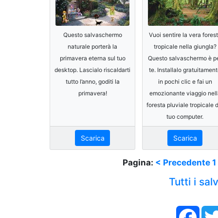
Questo salvaschermo
Vuoi sentire la vera fores
naturale porterà la
tropicale nella giungla?
primavera eterna sul tuo
Questo salvaschermo è p
desktop. Lascialo riscaldarti
te. Installalo gratuitamen
tutto l’anno, goditi la
in pochi clic e fai un
primavera!
emozionante viaggio nell
foresta pluviale tropicale 
tuo computer.
Scarica
Scarica
Pagina:
< Precedente
1
Tutti i sa
Face