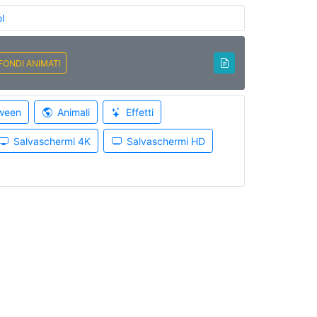
l
FONDI ANIMATI
ween
Animali
Effetti
Salvaschermi 4K
Salvaschermi HD