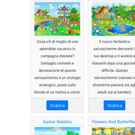
Cosa c’è di meglio di una
Il nuovo fantastico
splendida vacanza in
salvaschermo decorerà i
campagna d’estate?
tuo desktop e ti aiuterà 
Dettaglio centrale e
rilassarti dopo una giorna
decorazione di questo
difficile. Questo
salvaschermo è un orologio
salvaschermo colorato 
analogico, posto sullo
divertente piacerà sia agl
sfondo di un mulino a vento.
adulti sia ai bambini.
Scarica
Scarica
Easter Rabbits
Flowers And Butterfli