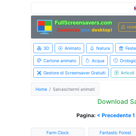
HOM
3D
Animato
Natura
Feste
Cartone animato
Acqua
Orologi
Gestore di Screensaver Gratuiti
Articoli
Home
Salvaschermi animati
Download Sa
Pagina:
< Precedente
1
Farm Clock
Fantastic Forest