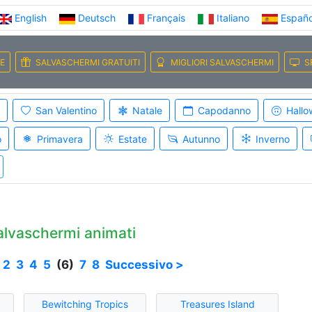
English
Deutsch
Français
Italiano
Españo
E
SALVASCHERMI GRATUITI
MIGLIORI SALVASCHERMI
S
San Valentino
Natale
Capodanno
Hallo
o
Primavera
Estate
Autunno
Inverno
lvaschermi animati
2
3
4
5
(6)
7
8
Successivo >
Bewitching Tropics
Treasures Island