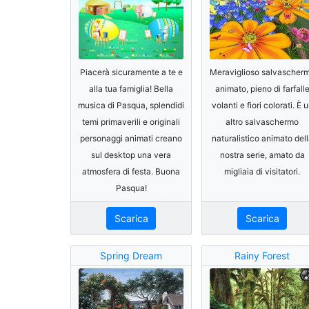
Piacerà sicuramente a te e
Meraviglioso salvascher
alla tua famiglia! Bella
animato, pieno di farfall
musica di Pasqua, splendidi
volanti e fiori colorati. È 
temi primaverili e originali
altro salvaschermo
personaggi animati creano
naturalistico animato del
sul desktop una vera
nostra serie, amato da
atmosfera di festa. Buona
migliaia di visitatori.
Pasqua!
Scarica
Scarica
Spring Dream
Rainy Forest