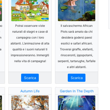
mo
Potrai osservare viste
Il salvaschermo African
e
naturali di stagni e case di
Plots sarà amato da chi
un
campagna con i loro
desidera godersi paesi
abitanti. L’animazione di alta
esotici e safari africani.
la
qualità e i suoni naturali ti
Troverai giraffe, elefanti,
impressioneranno. Immergiti
rinoceronti, ippopotami,
nella vita di campagna!
serpenti, tartarughe, farfalle
e altri abitanti.
Scarica
Scarica
Autumn Life
Garden In The Depth