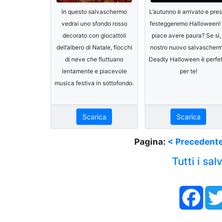
In questo salvaschermo
L’autunno è arrivato e pre
vedrai uno sfondo rosso
festeggeremo Halloween! 
decorato con giocattoli
piace avere paura? Se sì, 
dell’albero di Natale, fiocchi
nostro nuovo salvascher
di neve che fluttuano
Deadly Halloween è perfe
lentamente e piacevole
per te!
musica festiva in sottofondo.
Scarica
Scarica
Pagina:
< Precedent
Tutti i sa
Face