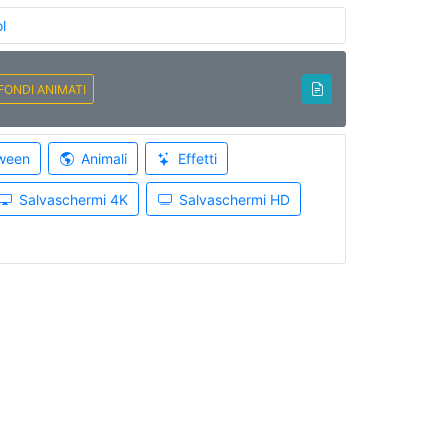
l
FONDI ANIMATI
ween
Animali
Effetti
Salvaschermi 4K
Salvaschermi HD