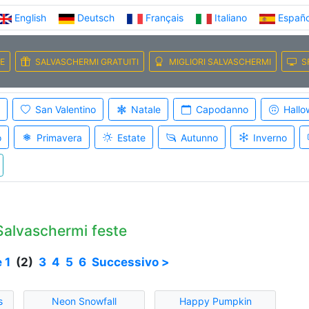
English
Deutsch
Français
Italiano
Españo
E
SALVASCHERMI GRATUITI
MIGLIORI SALVASCHERMI
S
San Valentino
Natale
Capodanno
Hallo
o
Primavera
Estate
Autunno
Inverno
alvaschermi feste
e
1
(2)
3
4
5
6
Successivo >
s
Neon Snowfall
Happy Pumpkin