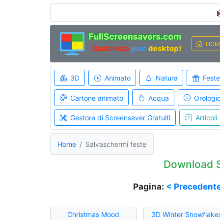
HOM
3D
Animato
Natura
Feste
Cartone animato
Acqua
Orologi
Gestore di Screensaver Gratuiti
Articoli
Home
Salvaschermi feste
Download S
Pagina:
< Precedent
Christmas Mood
3D Winter Snowflake