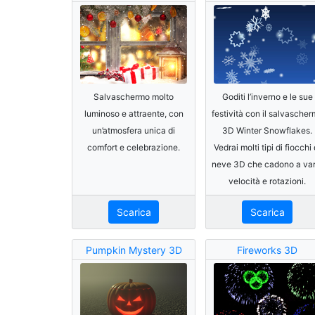
Salvaschermo molto
Goditi l’inverno e le sue
luminoso e attraente, con
festività con il salvasche
un’atmosfera unica di
3D Winter Snowflakes.
comfort e celebrazione.
Vedrai molti tipi di fiocchi 
neve 3D che cadono a var
velocità e rotazioni.
Scarica
Scarica
Pumpkin Mystery 3D
Fireworks 3D