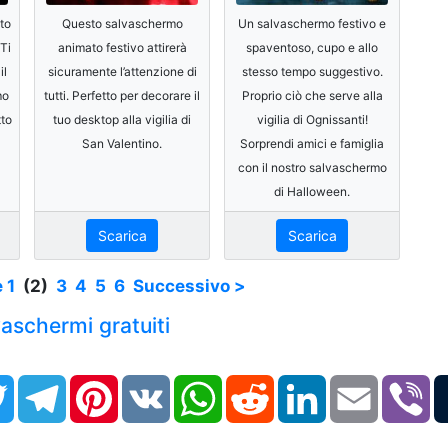
sto
Questo salvaschermo
Un salvaschermo festivo e
Ti
animato festivo attirerà
spaventoso, cupo e allo
il
sicuramente l’attenzione di
stesso tempo suggestivo.
mo
tutti. Perfetto per decorare il
Proprio ciò che serve alla
tto
tuo desktop alla vigilia di
vigilia di Ognissanti!
San Valentino.
Sorprendi amici e famiglia
con il nostro salvaschermo
di Halloween.
Scarica
Scarica
e
1
(2)
3
4
5
6
Successivo >
lvaschermi gratuiti
book
Twitter
Telegram
Pinterest
VK
WhatsApp
Reddit
LinkedIn
Email
Vi