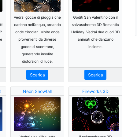
Vedrai gocce di pioggia che
Goditi San Valentino con il
ti
cadono nell’acqua, creando
salvaschermo 3D Romantic
p?
onde circolari. Molte onde
Holiday. Vedrai due cuori 3D
de
provenienti da diverse
animati che danzano
gocce si scontrano,
insieme.
generando insolite
distorsioni di luce.
Scarica
Scarica
s
Neon Snowfall
Fireworks 3D
Vedrai una silhouette
Il salvaschermo 3D