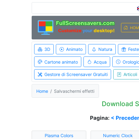
HOM
3D
Animato
Natura
Feste
Cartone animato
Acqua
Orologi
Gestore di Screensaver Gratuiti
Articoli
Home
Salvaschermi effetti
Download Sa
Pagina:
< Precede
Plasma Colors
Numeric Clock