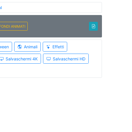
l
FONDI ANIMATI
ween
Animali
Effetti
Salvaschermi 4K
Salvaschermi HD