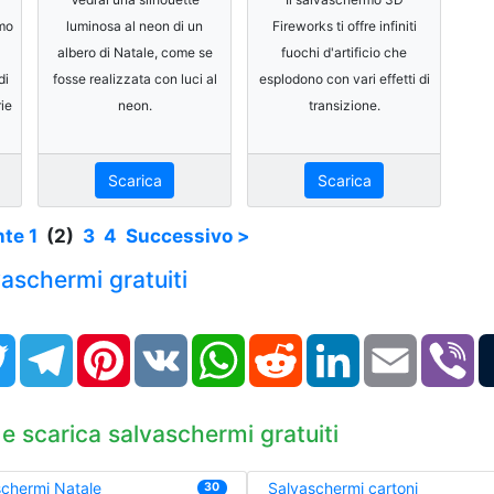
rmo
luminosa al neon di un
Fireworks ti offre infiniti
albero di Natale, come se
fuochi d'artificio che
di
fosse realizzata con luci al
esplodono con vari effetti di
ie
neon.
transizione.
Scarica
Scarica
nte
1
(2)
3
4
Successivo >
lvaschermi gratuiti
book
Twitter
Telegram
Pinterest
VK
WhatsApp
Reddit
LinkedIn
Email
Vi
 e scarica salvaschermi gratuiti
chermi Natale
Salvaschermi cartoni
30