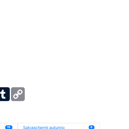
ber
Tumblr
Copy
Link
Salvaschermi autunno
16
8