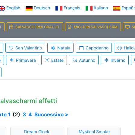
English
Deutsch
Français
Italiano
Españo
E
SALVASCHERMI GRATUITI
MIGLIORI SALVASCHERMI
S
San Valentino
Natale
Capodanno
Hallo
o
Primavera
Estate
Autunno
Inverno
lvaschermi effetti
nte
1
(2)
3
4
Successivo >
Dream Clock
Mystical Smoke