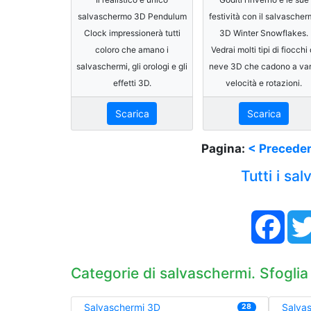
salvaschermo 3D Pendulum
festività con il salvasche
Clock impressionerà tutti
3D Winter Snowflakes.
coloro che amano i
Vedrai molti tipi di fiocchi 
salvaschermi, gli orologi e gli
neve 3D che cadono a var
effetti 3D.
velocità e rotazioni.
Scarica
Scarica
Pagina:
< Precede
Tutti i sa
Face
Categorie di salvaschermi. Sfoglia
Salvaschermi 3D
Salvas
28