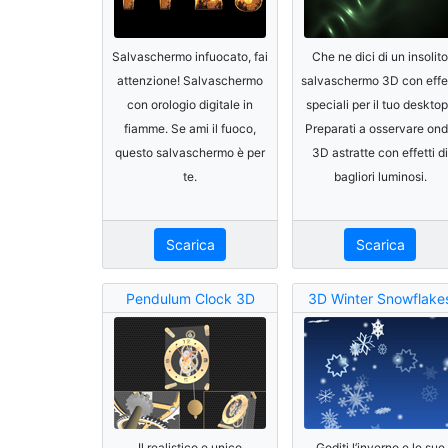
Salvaschermo infuocato, fai
Che ne dici di un insolito
attenzione! Salvaschermo
salvaschermo 3D con effet
con orologio digitale in
speciali per il tuo deskto
fiamme. Se ami il fuoco,
Preparati a osservare on
questo salvaschermo è per
3D astratte con effetti di
te.
bagliori luminosi.
Scarica
Scarica
Pendulum Clock 3D
3D Winter Snowflake
Il realistico e unico
Goditi l’inverno e le sue