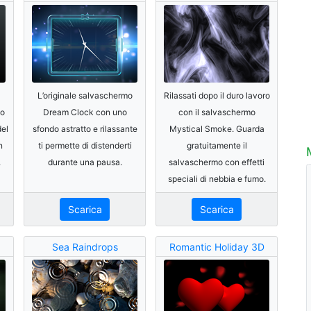
L’originale salvaschermo
Rilassati dopo il duro lavoro
io
Dream Clock con uno
con il salvaschermo
del
sfondo astratto e rilassante
Mystical Smoke. Guarda
n
ti permette di distenderti
gratuitamente il
.
durante una pausa.
salvaschermo con effetti
speciali di nebbia e fumo.
Scarica
Scarica
Sea Raindrops
Romantic Holiday 3D